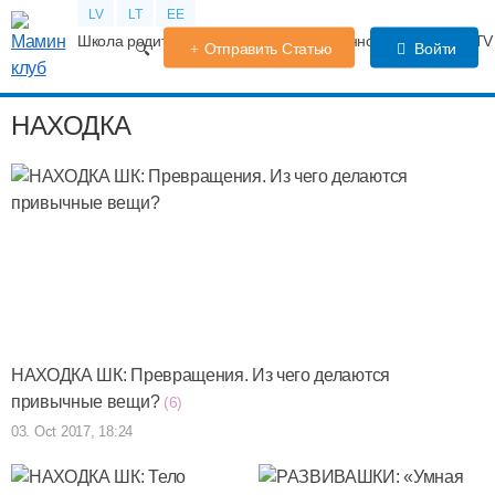
LV
LT
EE
Школа родителей
Календарь беременности
Форум
TV
Отправить Статью
Войти
НАХОДКА
НАХОДКА ШК: Превращения. Из чего делаются
привычные вещи?
(6)
03. Oct 2017, 18:24