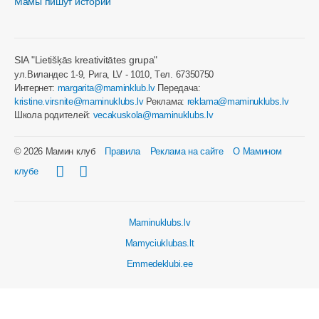
Мамы пишут истории
SIA "Lietišķās kreativitātes grupa"
ул.Виландес 1-9, Рига, LV - 1010, Tел. 67350750
Интернет:
margarita@maminklub.lv
Передача:
kristine.virsnite@maminuklubs.lv
Реклама:
reklama@maminuklubs.lv
Школа родителей:
vecakuskola@maminuklubs.lv
© 2026 Мамин клуб
Правила
Реклама на сайте
О Мамином
клубе
Maminuklubs.lv
Mamyciuklubas.lt
Emmedeklubi.ee