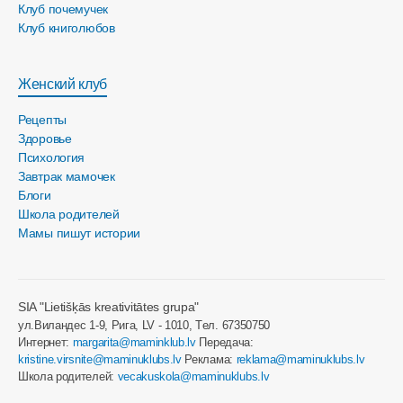
Клуб почемучек
Клуб книголюбов
Женский клуб
Рецепты
Здоровье
Психология
Завтрак мамочек
Блоги
Школа родителей
Мамы пишут истории
SIA "Lietišķās kreativitātes grupa"
ул.Виландес 1-9, Рига, LV - 1010, Tел. 67350750
Интернет:
margarita@maminklub.lv
Передача:
kristine.virsnite@maminuklubs.lv
Реклама:
reklama@maminuklubs.lv
Школа родителей:
vecakuskola@maminuklubs.lv