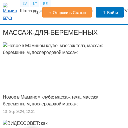
LV
LT
EE
Школа родителей
Календарь беременности
Форум
TV
Отправить Статью
Войти
МАССАЖ-ДЛЯ-БЕРЕМЕННЫХ
Новое в Мамином клубе: массаж тела, массаж
беременным, послеродовой массаж
10. Sep 2024, 12:31