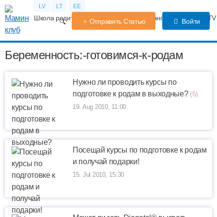
LV
LT
EE
Школа родителей
Календарь беременности
Форум
TV
Отправить Статью
Войти
Беременность:-готовимся-к-родам
Нужно ли проводить курсы по
подготовке к родам в выходные?
(5)
19. Aug 2010, 11:00
Посещай курсы по подготовке к родам
и получай подарки!
15. Jul 2010, 15:30