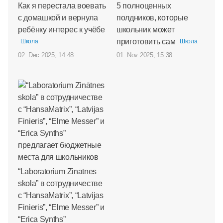
Как я перестала воевать
5 полноценных
с домашкой и вернула
полдников, которые
ребёнку интерес к учёбе
школьник может
приготовить сам
Школа
Школа
02. Dec 2025, 14:48
01. Nov 2025, 15:38
“Laboratorium Zinātnes
skola” в сотрудничестве
с “HansaMatrix”, “Latvijas
Finieris”, “Elme Messer” и
“Erica Synths”