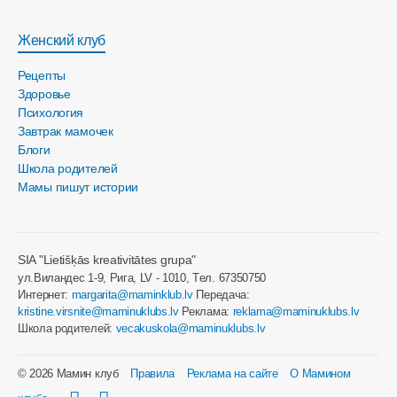
Женский клуб
Рецепты
Здоровье
Психология
Завтрак мамочек
Блоги
Школа родителей
Мамы пишут истории
SIA "Lietišķās kreativitātes grupa"
ул.Виландес 1-9, Рига, LV - 1010, Tел. 67350750
Интернет:
margarita@maminklub.lv
Передача:
kristine.virsnite@maminuklubs.lv
Реклама:
reklama@maminuklubs.lv
Школа родителей:
vecakuskola@maminuklubs.lv
© 2026 Мамин клуб
Правила
Реклама на сайте
О Мамином