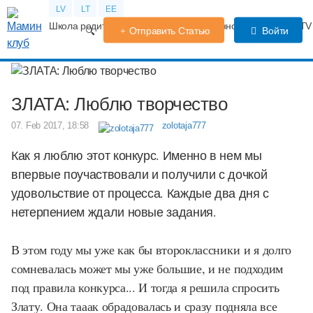
LV
LT
EE
Школа родителей
Календарь беременности
Форум
TV
Отправить Статью
Войти
ЗЛАТА: Люблю творчество
07. Feb 2017, 18:58
zolotaja777
Как я люблю этот конкурс. Именно в нем мы
впервые поучаствовали и получили с дочкой
удовольствие от процесса. Каждые два дня с
нетерпением ждали новые задания.
В этом году мы уже как бы второклассники и я долго
сомневалась может мы уже большие, и не подходим
под правила конкурса... И тогда я решила спросить
Злату. Она тааак обрадовалась и сразу подняла все