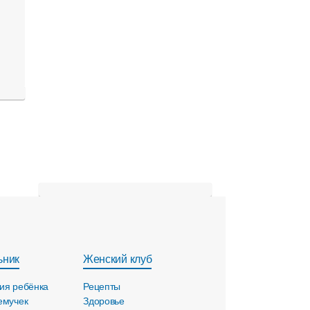
ьник
Женский клуб
ия ребёнка
Рецепты
емучек
Здоровье