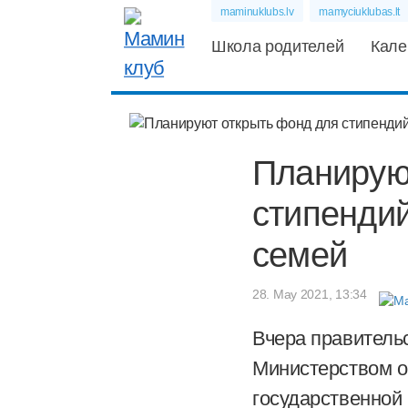
maminuklubs.lv
mamyciuklubas.lt
Школа родителей
Кале
Планирую
стипендий
семей
28. May 2021, 13:34
Вчера правитель
Министерством о
государственной