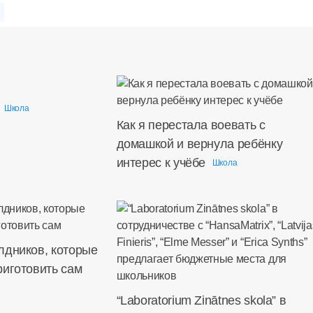
Школа
Как я перестала воевать с
домашкой и вернула ребёнку
интерес к учёбе
Школа
лдников, которые
риготовить сам
“Laboratorium Zinātnes skola” в