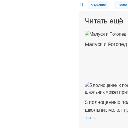
обучение
школа
Читать ещё
Малуся и Рогопед
5 полноценных по
школьник может п
Школа