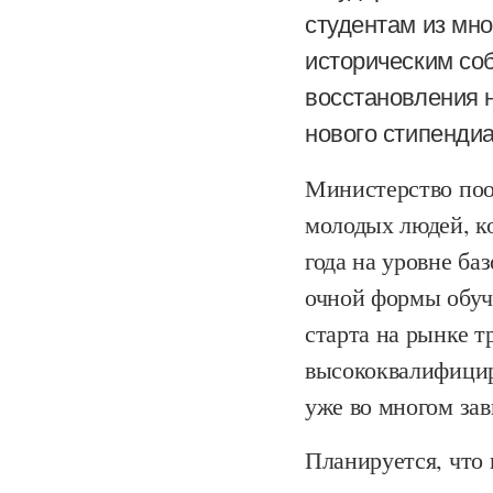
студентам из мно
историческим соб
восстановления 
нового стипенди
Министерство поо
молодых людей, к
года на уровне ба
очной формы обуче
старта на рынке т
высококвалифицир
уже во многом зав
Планируется, что