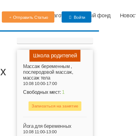
Детский сад
Благотворительный фонд
Новос
Отправить Статью
Войти
Школа родителей
Mассаж беременным ,
ых
послеродовой массаж,
массаж тела
10.08 10:00-17:00
Свободных мест:
1
Записаться на занятие
Йога для беременных
10.08 11:00-13:00