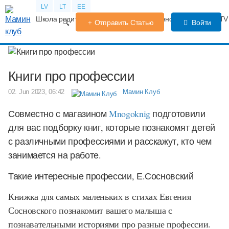
LV
LT
EE
Школа родителей
Календарь беременности
Форум
TV
Отправить Статью
Войти
Книги про профессии
02. Jun 2023, 06:42
Мамин Клуб
Совместно с магазином
Mnogoknig
подготовили
для вас подборку книг, которые познакомят детей
с различными профессиями и расскажут, кто чем
занимается на работе.
Такие интересные профессии, Е.Сосновский
Книжка для самых маленьких в стихах Евгения
Сосновского познакомит вашего малыша с
познавательными историями про разные профессии.