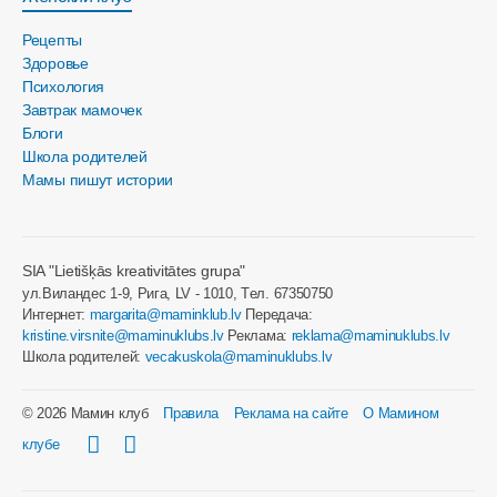
Рецепты
Здоровье
Психология
Завтрак мамочек
Блоги
Школа родителей
Мамы пишут истории
SIA "Lietišķās kreativitātes grupa"
ул.Виландес 1-9, Рига, LV - 1010, Tел. 67350750
Интернет:
margarita@maminklub.lv
Передача:
kristine.virsnite@maminuklubs.lv
Реклама:
reklama@maminuklubs.lv
Школа родителей:
vecakuskola@maminuklubs.lv
© 2026 Мамин клуб
Правила
Реклама на сайте
О Мамином
клубе