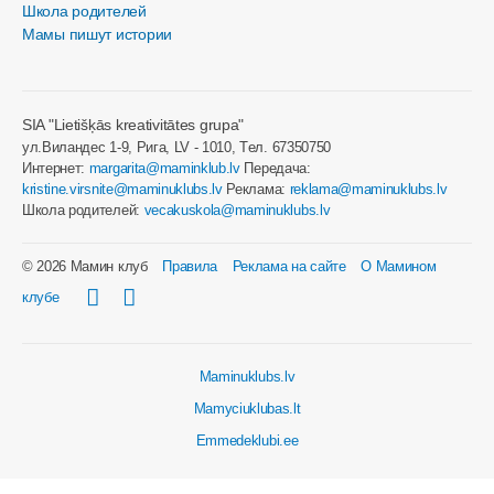
Школа родителей
Мамы пишут истории
SIA "Lietišķās kreativitātes grupa"
ул.Виландес 1-9, Рига, LV - 1010, Tел. 67350750
Интернет:
margarita@maminklub.lv
Передача:
kristine.virsnite@maminuklubs.lv
Реклама:
reklama@maminuklubs.lv
Школа родителей:
vecakuskola@maminuklubs.lv
© 2026 Мамин клуб
Правила
Реклама на сайте
О Мамином
клубе
Maminuklubs.lv
Mamyciuklubas.lt
Emmedeklubi.ee