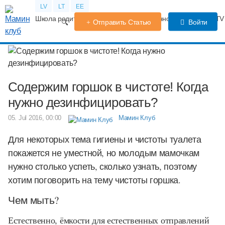
LV
LT
EE
Школа родителей
Календарь беременности
Форум
TV
Отправить Статью
Войти
Содержим горшок в чистоте! Когда
нужно дезинфицировать?
05. Jul 2016, 00:00
Мамин Клуб
Для некоторых тема гигиены и чистоты туалета
покажется не уместной, но молодым мамочкам
нужно столько успеть, сколько узнать, поэтому
хотим поговорить на тему чистоты горшка.
Чем мыть?
Естественно, ёмкости для естественных отправлений