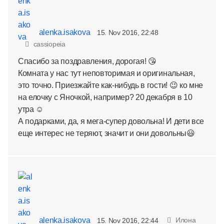
alenka.isakova
15. Nov 2016, 22:48
cassiopeia
Спасибо за поздравления, дорогая! 😘
Комната у нас тут неповторимая и оригинальная,
это точно. Приезжайте как-нибудь в гости! 😉 ко мне
на елочку с Яночкой, например? 20 декабря в 10
утра ☺
А подарками, да, я мега-супер довольна! И дети все
еще интерес не теряют, значит и они довольны😃
alenka.isakova
Илона
15. Nov 2016, 22:44