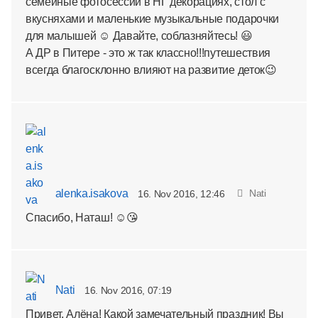
семейные фотосессии в НГ декорациях, стол с
вкусняхами и маленькие музыкальные подарочки
для малышей ☺ Давайте, соблазняйтесь! 😃
А ДР в Питере - это ж так классно!!!путешествия
всегда благосклонно влияют на развитие деток😉
alenka.isakova
Nati
16. Nov 2016, 12:46
Спасибо, Наташ! ☺😘
Nati
16. Nov 2016, 07:19
Привет, Алёна! Какой замечательный праздник! Вы