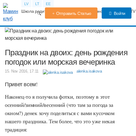
LV
LT
EE
Школа родителей
Календарь беременности
Форум
TV
Отправить Статью
Войти
Праздник на двоих: день рождения
погодок или морская вечеринка
15. Nov 2016, 17:11
alenka.isakova
Привет всем!
Наконец-то я получила фотки, поэтому в этот
осенний/зимний/весенний (что там за погода за
окном?) денек хочу поделиться с вами кусочком
нашего праздника. Тем более, что это уже некая
традиция: