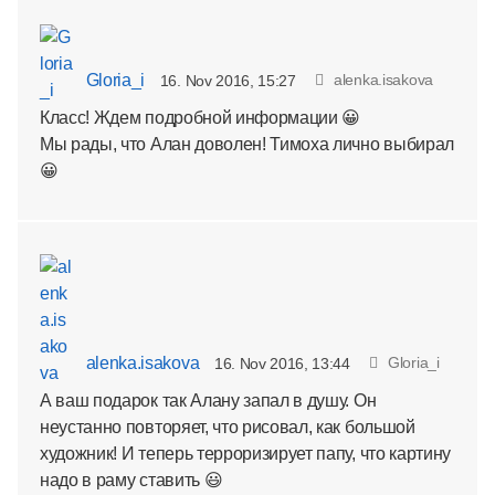
Gloria_i
alenka.isakova
16. Nov 2016, 15:27
Класс! Ждем подробной информации 😀
Мы рады, что Алан доволен! Тимоха лично выбирал
😀
alenka.isakova
Gloria_i
16. Nov 2016, 13:44
А ваш подарок так Алану запал в душу. Он
неустанно повторяет, что рисовал, как большой
художник! И теперь терроризирует папу, что картину
надо в раму ставить 😃