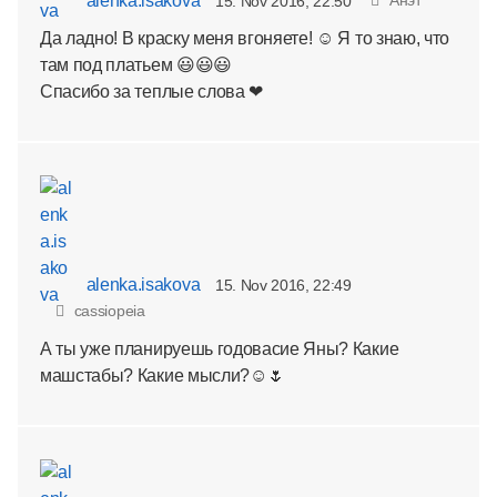
alenka.isakova
15. Nov 2016, 22:50
Да ладно! В краску меня вгоняете! ☺ Я то знаю, что
там под платьем 😃😃😃
Спасибо за теплые слова ❤
alenka.isakova
15. Nov 2016, 22:49
cassiopeia
А ты уже планируешь годовасие Яны? Какие
машстабы? Какие мысли?☺🌷