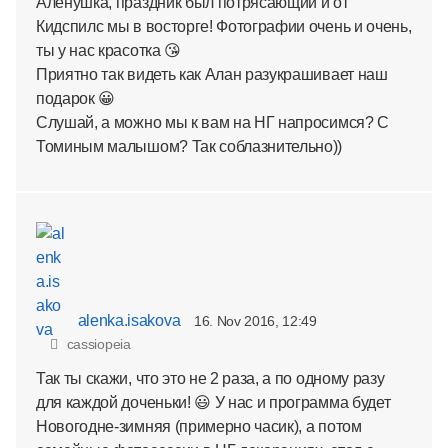
Аленушка, праздник был потрясающий и от
Кидспилс мы в восторге! Фотографии очень и очень,
ты у нас красотка 😘
Приятно так видеть как Алан разукрашивает наш
подарок 😀
Слушай, а можно мы к вам на НГ напросимся? С
Томиным малышом? Так соблазнительно))
alenka.isakova
16. Nov 2016, 12:49
cassiopeia
Так ты скажи, что это не 2 раза, а по одному разу
для каждой доченьки! 😃 У нас и программа будет
Новогодне-зимняя (примерно часик), а потом