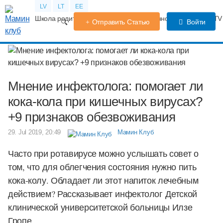
LV
LT
EE
Школа родителей
Календарь беременности
Форум
TV
Отправить Статью
Войти
Мнение инфектолога: помогает ли
кока-кола при кишечных вирусах?
+9 признаков обезвоживания
29. Jul 2019, 20:49
Мамин Клуб
Часто при ротавирусе можно услышать совет о
том, что для облегчения состояния нужно пить
кока-колу. Обладает ли этот напиток лечебным
действием? Рассказывает инфектолог Детской
клинической университетской больницы Илзе
Гропе.