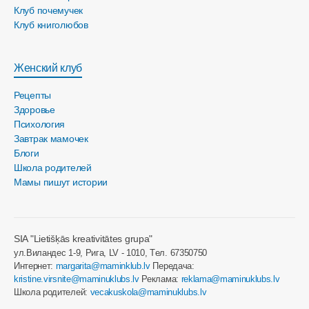
Клуб почемучек
Клуб книголюбов
Женский клуб
Рецепты
Здоровье
Психология
Завтрак мамочек
Блоги
Школа родителей
Мамы пишут истории
SIA "Lietišķās kreativitātes grupa"
ул.Виландес 1-9, Рига, LV - 1010, Tел. 67350750
Интернет:
margarita@maminklub.lv
Передача:
kristine.virsnite@maminuklubs.lv
Реклама:
reklama@maminuklubs.lv
Школа родителей:
vecakuskola@maminuklubs.lv