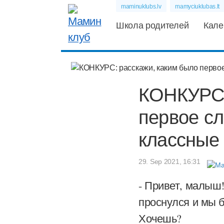
maminuklubs.lv
mamyciuklubas.lt
Школа родителей
Кале
КОНКУРС:
первое с
классные 
29. Sep 2021, 16:31
- Привет, малыш!
проснулся и мы б
Хочешь?