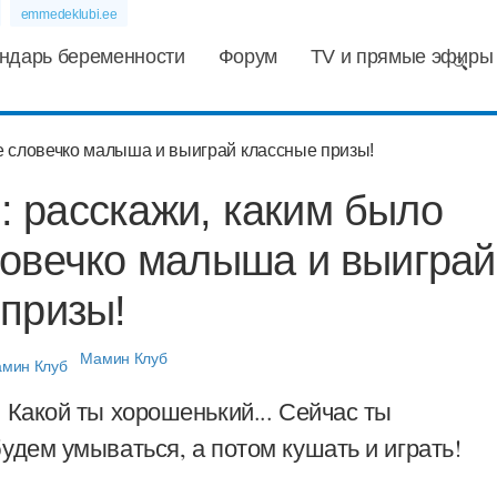
emmedeklubi.ee
ндарь беременности
Форум
TV и прямые эфиры
 расскажи, каким было
ловечко малыша и выиграй
призы!
Мамин Клуб
 Какой ты хорошенький... Сейчас ты
удем умываться, а потом кушать и играть!