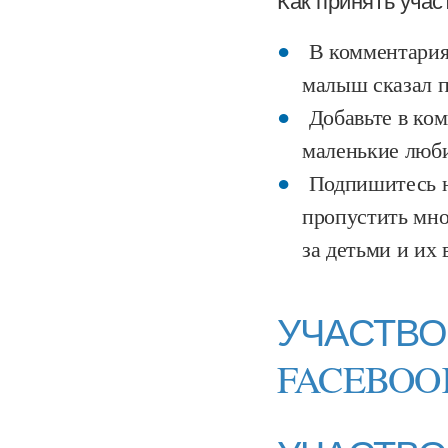
Как принять учас
В комментариях
малыш сказал п
Добавьте в ком
маленькие люби
Подпишитесь н
пропустить мно
за детьми и их
УЧАСТВО
FACEBOO