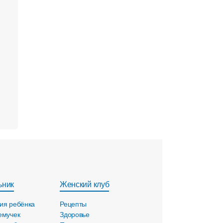
ьник
Женский клуб
ия ребёнка
Рецепты
емучек
Здоровье