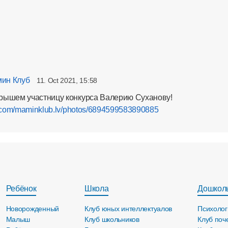
ин Клуб
11. Oct 2021, 15:58
рышем участницу конкурса Валерию Суханову!
k.com/maminklub.lv/photos/6894599583890885
Ребёнок
Школа
Дошкол
Новорожденный
Клуб юных интеллектуалов
Психолог
Малыш
Клуб школьников
Клуб поч