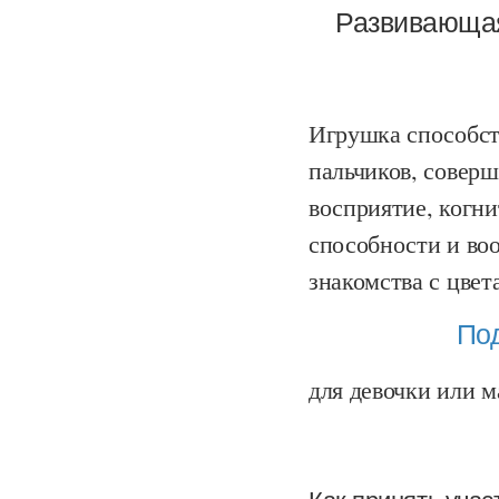
Развивающая
Игрушка способст
пальчиков, соверш
восприятие, когн
способности и воо
знакомства с цве
Под
для девочки или м