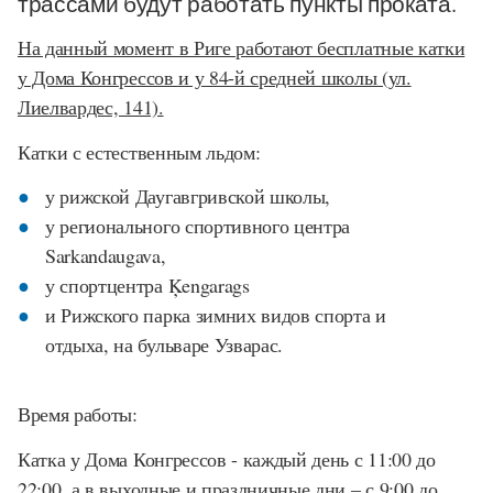
трассами будут работать пункты проката.
На данный момент в Риге работают бесплатные катки
у Дома Конгрессов и у 84-й средней школы (ул.
Лиелвардес, 141).
Катки с естественным льдом:
у рижской Даугавгривской школы,
у регионального спортивного центра
Sarkandaugava,
у спортцентра Ķengarags
и Рижского парка зимних видов спорта и
отдыха, на бульваре Узварас.
Время работы:
Катка у Дома Конгрессов - каждый день с 11:00 до
22:00, а в выходные и праздничные дни – с 9:00 до