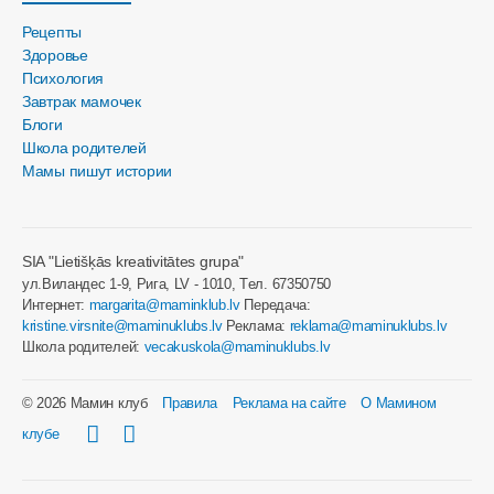
Рецепты
Здоровье
Психология
Завтрак мамочек
Блоги
Школа родителей
Мамы пишут истории
SIA "Lietišķās kreativitātes grupa"
ул.Виландес 1-9, Рига, LV - 1010, Tел. 67350750
Интернет:
margarita@maminklub.lv
Передача:
kristine.virsnite@maminuklubs.lv
Реклама:
reklama@maminuklubs.lv
Школа родителей:
vecakuskola@maminuklubs.lv
© 2026 Мамин клуб
Правила
Реклама на сайте
О Мамином
клубе