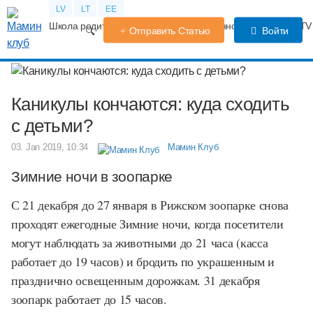
LV
LT
EE
Школа родителей
Календарь беременности
Форум
TV
Отправить Статью
Войти
Каникулы кончаются: куда сходить
с детьми?
03. Jan 2019, 10:34
Мамин Клуб
Зимние ночи в зоопарке
С 21 декабря до 27 января в Рижском зоопарке снова
проходят ежегодные Зимние ночи, когда посетители
могут наблюдать за животными до 21 часа (касса
работает до 19 часов) и бродить по украшенным и
празднично освещенным дорожкам. 31 декабря
зоопарк работает до 15 часов.