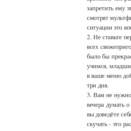
запретить ему э
смотрят мультф
ситуации это вп
Не ставьте пе
всех свежеприго
было бы прекрас
учимся, младши
в ваше меню до
три дня.
Вам не нужно 
вечера думать о
вы доведёте себ
скучать - это р