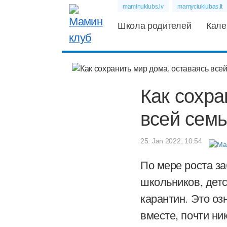
maminuklubs.lv
mamyciuklubas.lt
Школа родителей
Кале
Как сохра
всей семь
25. Jan 2022, 10:54
По мере роста з
школьников, дет
карантин. Это оз
вместе, почти ни