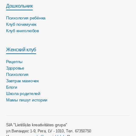
Дошкольник
Психология ребёнка
Клуб почемучек
Клуб книголюбов
Женский клуб
Рецепты
Здоровье
Психология
Завтрак мамочек
Блоги
Школа родителей
Мамы пишут истории
SIA "Lietišķās kreativitātes grupa"
ул.Виландес 1-9, Рига, LV - 1010, Tел. 67350750