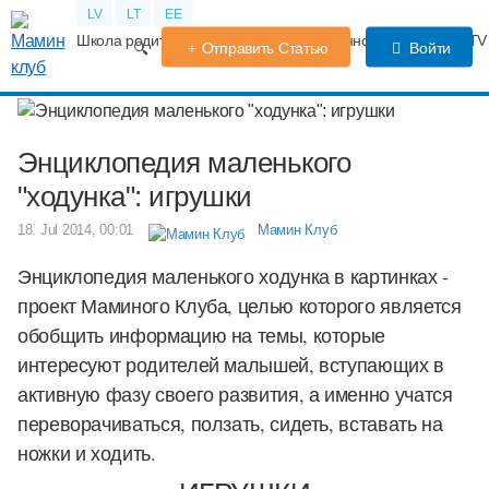
LV
LT
EE
Школа родителей
Календарь беременности
Форум
TV
Отправить Статью
Войти
Энциклопедия маленького
"ходунка": игрушки
18. Jul 2014, 00:01
Мамин Клуб
Энциклопедия маленького ходунка в картинках -
проект Маминого Клуба, целью которого является
обобщить информацию
на темы, которые
интересуют родителей малышей, вступающих в
активную фазу своего развития, а именно учатся
переворачиваться, ползать, сидеть, вставать на
ножки и ходить.