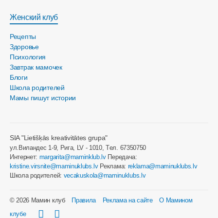
Женский клуб
Рецепты
Здоровье
Психология
Завтрак мамочек
Блоги
Школа родителей
Мамы пишут истории
SIA "Lietišķās kreativitātes grupa"
ул.Виландес 1-9, Рига, LV - 1010, Tел. 67350750
Интернет:
margarita@maminklub.lv
Передача:
kristine.virsnite@maminuklubs.lv
Реклама:
reklama@maminuklubs.lv
Школа родителей:
vecakuskola@maminuklubs.lv
© 2026 Мамин клуб
Правила
Реклама на сайте
О Мамином
клубе