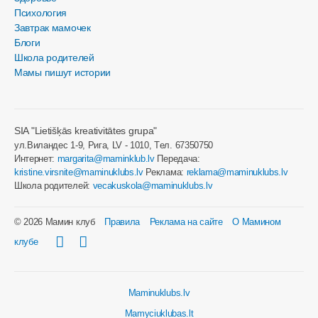
Психология
Завтрак мамочек
Блоги
Школа родителей
Мамы пишут истории
SIA "Lietišķās kreativitātes grupa"
ул.Виландес 1-9, Рига, LV - 1010, Tел. 67350750
Интернет:
margarita@maminklub.lv
Передача:
kristine.virsnite@maminuklubs.lv
Реклама:
reklama@maminuklubs.lv
Школа родителей:
vecakuskola@maminuklubs.lv
© 2026 Мамин клуб
Правила
Реклама на сайте
О Мамином
клубе
Maminuklubs.lv
Mamyciuklubas.lt