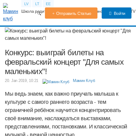
LV
LT
EE
Школа родителей
Календарь беременности
Форум
TV
Отправить Статью
Войти
Конкурс: выиграй билеты на
февральский концерт "Для самых
маленьких"!
20. Jan 2019, 10:21
Мамин Клуб
Мы ведь знаем, как важно приучать малыша к
культуре с самого раннего возраста - тем
ограничней ребёнок научится концентрировать
своё внимание, наслаждаться выставками,
представлениями, постановками. И классической
музыкой - вечной ценностью.