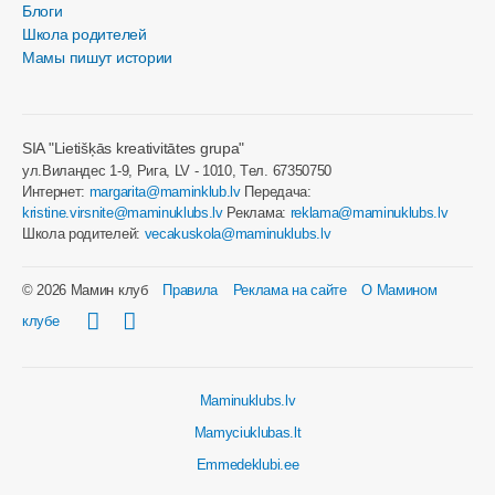
Блоги
Школа родителей
Мамы пишут истории
SIA "Lietišķās kreativitātes grupa"
ул.Виландес 1-9, Рига, LV - 1010, Tел. 67350750
Интернет:
margarita@maminklub.lv
Передача:
kristine.virsnite@maminuklubs.lv
Реклама:
reklama@maminuklubs.lv
Школа родителей:
vecakuskola@maminuklubs.lv
© 2026 Мамин клуб
Правила
Реклама на сайте
О Мамином
клубе
Maminuklubs.lv
Mamyciuklubas.lt
Emmedeklubi.ee