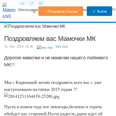
LV
LT
EE
Школа родителей
Календарь беременности
Форум
TV
Отправить Статью
Войти
Поздровляем вас Мамочки МК
31. Dec 2014, 16:49
tory mur
Дорогие мамочки и не мамочки нашего любимого
МК!!!
Мы с Кирюшкой хотим поздравить всех вас с уже
наступающим на пятки 2015 годом !!!
Пусть в новом году все невзгоды,болезни и горечь
обойдут вас стороной.Пусть радость,удача идут об