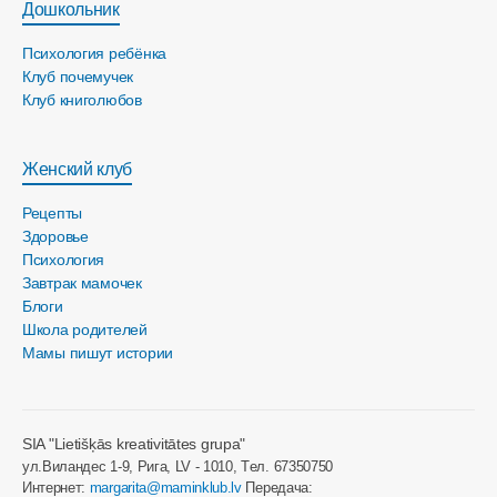
Дошкольник
Психология ребёнка
Клуб почемучек
Клуб книголюбов
Женский клуб
Рецепты
Здоровье
Психология
Завтрак мамочек
Блоги
Школа родителей
Мамы пишут истории
SIA "Lietišķās kreativitātes grupa"
ул.Виландес 1-9, Рига, LV - 1010, Tел. 67350750
Интернет:
margarita@maminklub.lv
Передача: