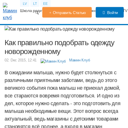
LV
LT
EE
Школа родителей
Календарь беременности
Форум
TV
Отправить Статью
Войти
Как правильно подобрать одежду
новорожденному
02. Dec 2015, 12:41
Мамин Клуб
В ожидании малыша, нужно будет столкнуться с
различными приятными заботами, ведь до этого
великого события пока малыш не приехал домой,
все стараются вовремя подготовиться. И одно из
дел, которое нужно сделать - это подготовить для
малыша необходимые вещи. Этот вопрос всегда
актуальный, ведь магазины с детскими товарами
становятся всё полнее, а входя в магазин