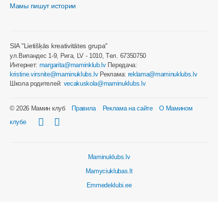
Мамы пишут истории
SIA "Lietišķās kreativitātes grupa"
ул.Виландес 1-9, Рига, LV - 1010, Tел. 67350750
Интернет:
margarita@maminklub.lv
Передача:
kristine.virsnite@maminuklubs.lv
Реклама:
reklama@maminuklubs.lv
Школа родителей:
vecakuskola@maminuklubs.lv
© 2026 Мамин клуб
Правила
Реклама на сайте
О Мамином
клубе
Maminuklubs.lv
Mamyciuklubas.lt
Emmedeklubi.ee