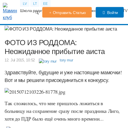
LV
LT
EE
Школа родителей
Календарь беременности
Форум
TV
Отправить Статью
Войти
ФОТО ИЗ РОДДОМА:
Неожиданное прибытие аиста
12. Jul 2015, 10:52
tory mur
З
дравствуйте, будущие и уже настоящие мамочки!
Вот и мы решили присоединиться к конкурсу.
Так сложилось, что мне пришлось ложиться в
больницу на сохранение сразу после праздника Лиго,
хотя до ПДР было ещё очень много времени...