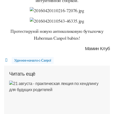
интуитивной сборкой.
Протестируюй новую антиколиковую бутылочку
Haberman Canpol babies!
Мамин Клуб
Удачное-начало-с-Canpol
Читать ещё