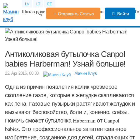
LV
LT
EE
Школа родителей
Календарь беременности
Форум
TV
Отправить Статью
Войти
Антиколиковая бутылочка Canpol
babies Harberman! Узнай больше!
22. Apr 2016, 00:00
Мамин Клуб
Одна из причин появления колик чрезмерое
скопление газов, которые в желудке скапливаются
как пена. Газовые пузырьки растягивают желудок и
вызывают беспокойство, боли и, конечно, слёзы.
Помочь сможет бутылочка
Haberman
от
Canpol
babies
. Это профессиональное запатентованное
изобретение, созданное для детей, страдающих от