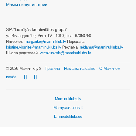
Мамы пишут истории
SIA "Lietišķās kreativitātes grupa"
ул.Виландес 1-9, Рига, LV - 1010, Tел. 67350750
Интернет:
margarita@maminklub.lv
Передача:
kristine.virsnite@maminuklubs.lv
Реклама:
reklama@maminuklubs.lv
Школа родителей:
vecakuskola@maminuklubs.lv
© 2026 Мамин клуб
Правила
Реклама на сайте
О Мамином
клубе
Maminuklubs.lv
Mamyciuklubas.lt
Emmedeklubi.ee