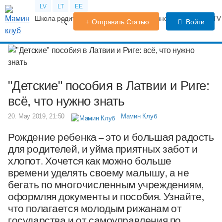
LV
LT
EE
Школа родителей
Календарь беременности
Форум
TV
Отправить Статью
Войти
"Детские" пособия в Латвии и Риге:
всё, что нужно знать
20. May 2019, 21:50
Мамин Клуб
Рождение ребенка – это и большая радость
для родителей, и уйма приятных забот и
хлопот. Хочется как можно больше
времени уделять своему малышу, а не
бегать по многочисленным учреждениям,
оформляя документы и пособия. Узнайте,
что полагается молодым рижанам от
государства и от самоуправления по