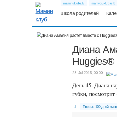
maminuklubs.lv
mamyciuklubas.lt
Школа родителей
Кале
Диана Ама
Huggies® E
23. Jul 2015, 00:00
День 45. Диана на
губки, посмотрит
Первые-100-дней-жизн