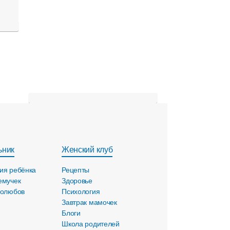
ьник
Женский клуб
ия ребёнка
Рецепты
емучек
Здоровье
голюбов
Психология
Завтрак мамочек
Блоги
Школа родителей