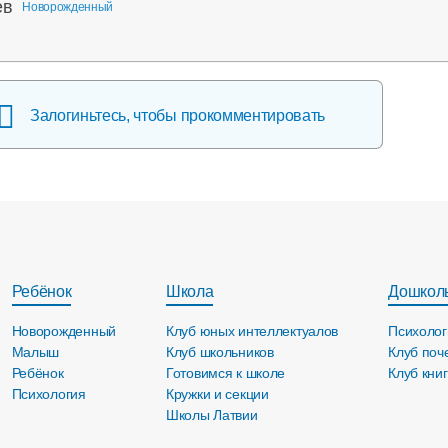
ев
Новорожденный
Залогиньтесь, чтобы прокомментировать
Ребёнок
Школа
Дошкол
Новорожденный
Клуб юных интеллектуалов
Психолог
Малыш
Клуб школьников
Клуб поч
Ребёнок
Готовимся к школе
Клуб кни
Психология
Кружки и секции
Школы Латвии