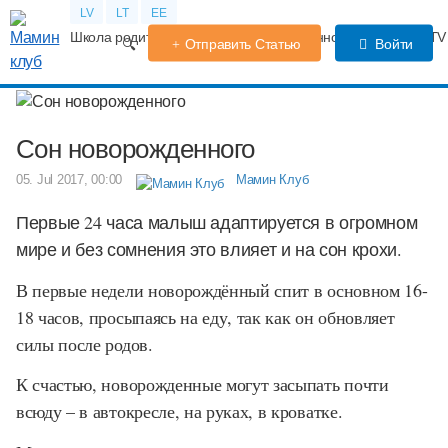
LV
LT
EE
Школа родителей
Календарь беременности
Форум
TV
Отправить Статью
Войти
Сон новорожденного
05. Jul 2017, 00:00
Мамин Клуб
Первые 24 часа малыш адаптируется в огромном
мире и без сомнения это влияет и на сон крохи.
В первые недели новорождённый спит в основном 16-
18 часов, просыпаясь на еду, так как он обновляет
силы после родов.
К счастью, новорожденные могут засыпать почти
всюду – в автокресле, на руках, в кроватке.