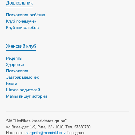
Дошкольник
Психология ребёнка
Клуб почемучек
Клуб книголюбов
Женский клуб
Рецепты
Здоровье
Психология
Завтрак мамочек
Блоги
Школа родителей
Мамы пишут истории
SIA "Lietišķās kreativitātes grupa"
ул.Виландес 1-9, Рига, LV - 1010, Tел. 67350750
Интернет:
margarita@maminklub.lv
Передача: