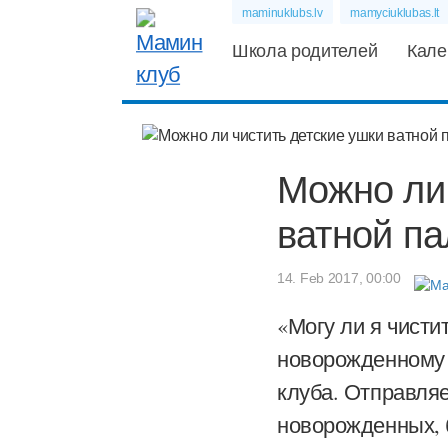
maminuklubs.lv
mamyciuklubas.lt
Школа родителей
Кале
Можно ли 
ватной па
14. Feb 2017, 00:00
«Могу ли я чисти
новорожденному
клуба. Отправля
новорожденных, 