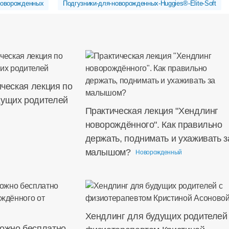
новорожденных
Подгузники-для-новорожденных-Huggies®-Elite-Soft
ическая лекция по
дущих родителей
Практическая лекция "Хендлинг
новорождённого". Как правильно
держать, поднимать и ухаживать з
малышом?
Новорожденный
Хендлинг для будущих родителей
можно бесплатно