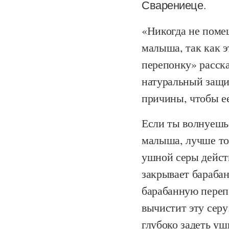
Сварениеце.
«Никогда не помещ
малыша, так как э
перепонку» расска
натуральный защи
причины, чтобы е
Если ты волнуешь
малыша, лучше тог
ушной серы дейст
закрывает барабан
барабанную переп
вычистит эту серу
глубоко задеть уш