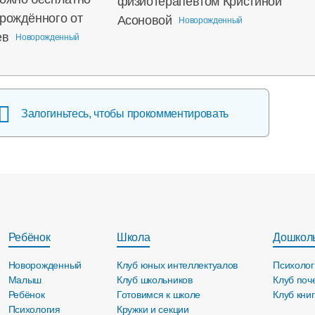
физиотерапевтом Кристиной
орождённого от
Асоновой
Новорожденный
ев
Новорожденный
Залогиньтесь, чтобы прокомментировать
Ребёнок
Школа
Дошкол
Новорожденный
Клуб юных интеллектуалов
Психолог
Малыш
Клуб школьников
Клуб поч
Ребёнок
Готовимся к школе
Клуб кни
Психология
Кружки и секции