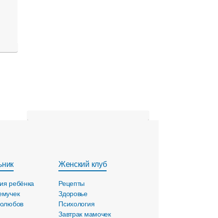
ьник
Женский клуб
ия ребёнка
Рецепты
емучек
Здоровье
голюбов
Психология
Завтрак мамочек