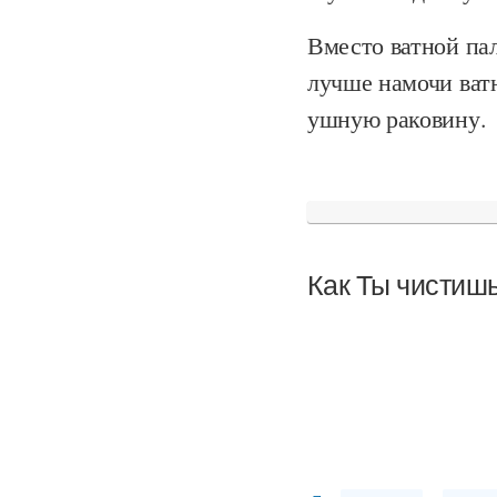
Вместо ватной па
лучше намочи ват
ушную раковину.
Как Ты чистиш