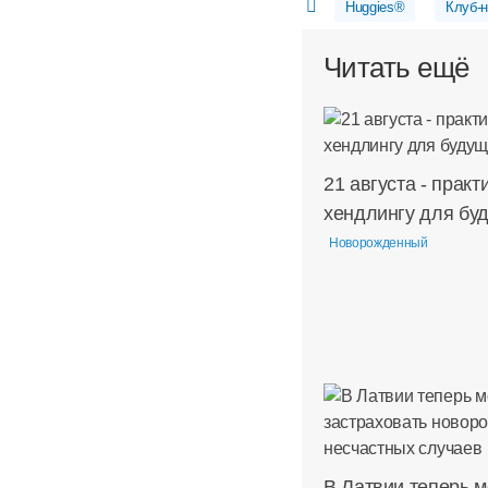
Huggies®
Клуб-
Читать ещё
21 августа - практ
хендлингу для бу
Новорожденный
В Латвии теперь 