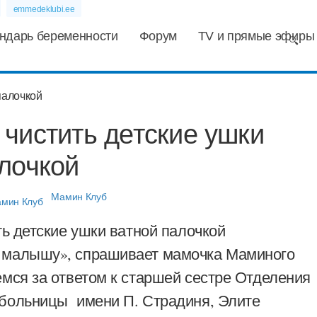
emmedeklubi.ee
ндарь беременности
Форум
TV и прямые эфиры
чистить детские ушки
лочкой
Мамин Клуб
ть детские ушки ватной палочкой
 малышу», спрашивает мамочка Маминого
емся за ответом к старшей сестре Отделения
больницы имени П. Страдиня, Элите