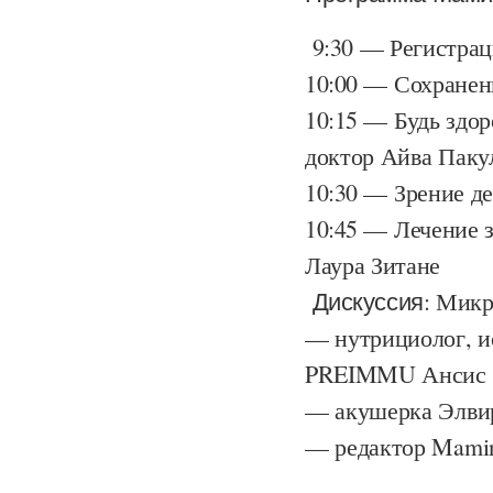
9:30
— Регистрац
10:00
— Сохранени
10:15
— Будь здоро
доктор Айва Паку
10:30
— Зрение де
10:45
— Лечение за
Лаура Зитане
Дискуссия:
Микро
— нутрициолог, и
PREIMMU Ансис Г
— акушерка Элви
— редактор Mamin