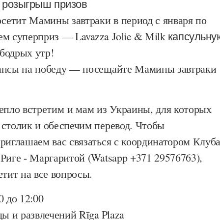
 розыгрыш призов
осетит Мамины завтраки в период с января по
аем суперприз —
Lavazza Jolie & Milk капсульну
бодрых утр!
ансы на победу — посещайте Мамины завтраки
епло встретим и мам из Украины, для которых
 столик и обеспечим перевод. Чтобы
риглашаем вас связаться с координатором Клуб
Риге - Маргаритой (Watsapp +371 29576763),
етит на все вопросы.
0 до 12:00
ды и развлечений
Rīga Plaza