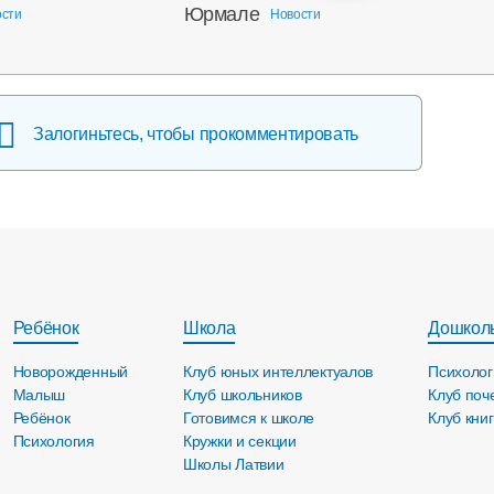
Юрмале
ости
Новости
Залогиньтесь, чтобы прокомментировать
Ребёнок
Школа
Дошкол
Новорожденный
Клуб юных интеллектуалов
Психолог
Малыш
Клуб школьников
Клуб поч
Ребёнок
Готовимся к школе
Клуб кни
Психология
Кружки и секции
Школы Латвии