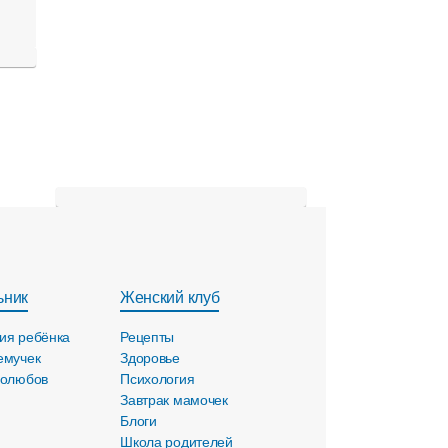
ьник
Женский клуб
ия ребёнка
Рецепты
емучек
Здоровье
голюбов
Психология
Завтрак мамочек
Блоги
Школа родителей