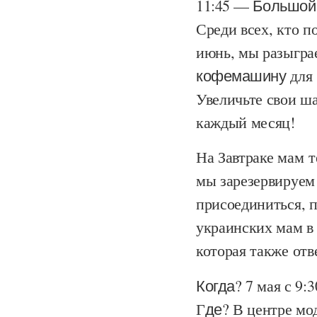
11:45 — Большой
Среди всех, кто п
июнь, мы разыгр
кофемашину
для 
Увеличьте свои ш
каждый месяц!
На Завтраке мам т
мы зарезервируем
присоединиться, п
украинских мам в 
которая также отв
Когда?
7 мая с 9:3
Г
де?
В центре мо