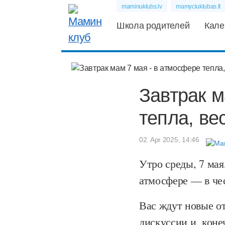
maminuklubs.lv
mamyciuklubas.lt
Школа родителей
Кале
Завтрак м
тепла, ве
02. Apr 2025, 14:46
Утро среды, 7 мая
атмосфере — в чес
Вас ждут новые о
дискуссии и, кон