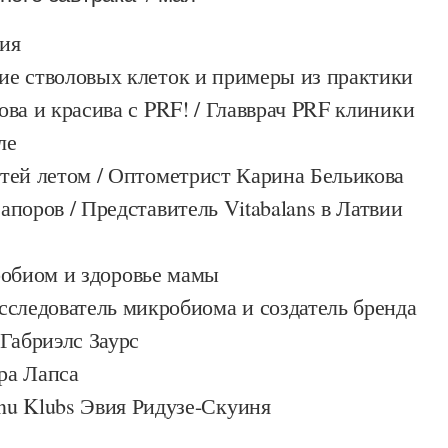
ия
е стволовых клеток и примеры из практики
ва и красива с PRF! / Главврач PRF клиники
ле
тей летом / Оптометрист Карина Бельикова
поров / Представитель Vitabalans в Латвии
биом и здоровье мамы
сследователь микробиома и создатель бренда
абриэлс Заурс
ра Лапса
u Klubs Эвия Ридузе-Скуиня