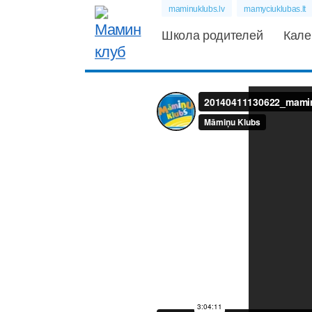
maminuklubs.lv
mamyciuklubas.lt
Школа родителей
Кале