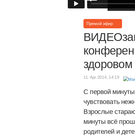
Прямой эфир
ВИДЕОзап
конферен
здоровом 
11. Apr 2014, 14:19
С первой минуты
чувствовать нежн
Взрослые стараю
минуты всё прош
родителей и дете