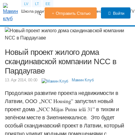
LV
LT
EE
Школа родителей
Календарь беременности
Форум
TV
Отправить Статью
Войти
Новый проект жилого дома
скандинавской компании NCC в
Пардаугаве
13. Apr 2014, 00:00
Мамин Клуб
Продолжая развитие проекта недвижимости в
Латвии,
ООО „NCC Housing” запустил новый
проект дома „NCC Mājas Putnu ielā 31” в тихом и
зелёном месте в Зиепниеккалнсе. Это будет
особый скандинавский проект в Латвии, который
приятно удивит модными помещениями с