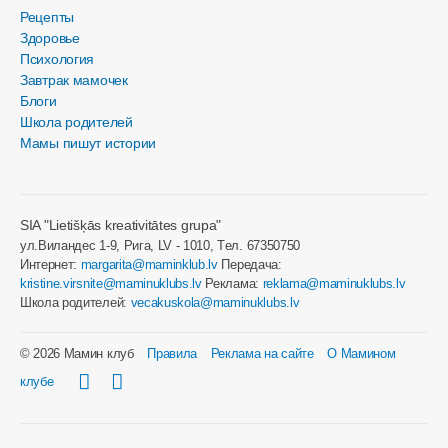
Рецепты
Здоровье
Психология
Завтрак мамочек
Блоги
Школа родителей
Мамы пишут истории
SIA "Lietišķās kreativitātes grupa"
ул.Виландес 1-9, Рига, LV - 1010, Tел. 67350750
Интернет:
margarita@maminklub.lv
Передача:
kristine.virsnite@maminuklubs.lv
Реклама:
reklama@maminuklubs.lv
Школа родителей:
vecakuskola@maminuklubs.lv
© 2026 Мамин клуб
Правила
Реклама на сайте
О Мамином
клубе