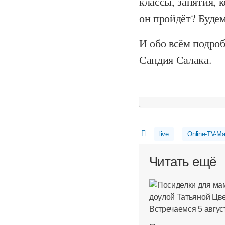
классы, занятия, 
он пройдёт? Будем
И обо всём подро
Сандия Салака.
live
Online-TV-М
Читать ещё