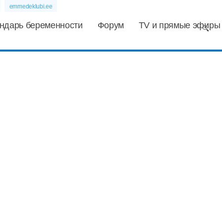
emmedeklubi.ee
ндарь беременности
Форум
TV и прямые эфиры