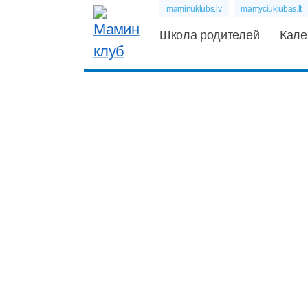
maminuklubs.lv
mamyciuklubas.lt
Школа родителей
Кале