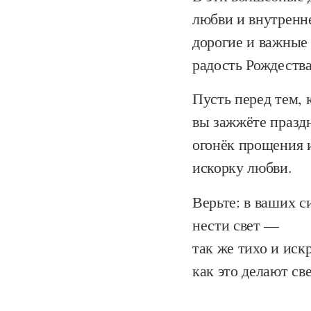
любви и внутренне
дорогие и важные
радость Рождества
Пусть перед тем, к
вы зажжёте празд
огонёк прощения 
искорку любви.
Верьте: в ваших с
нести свет —
так же тихо и иск
как это делают све