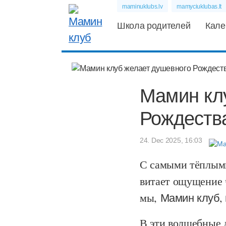
maminuklubs.lv
mamyciuklubas.lt
Школа родителей
Кале
Мамин кл
Рождеств
24. Dec 2025, 16:03
С самыми тёплыми
витает ощущение ч
мы,
Мамин клуб,
В эти волшебные 