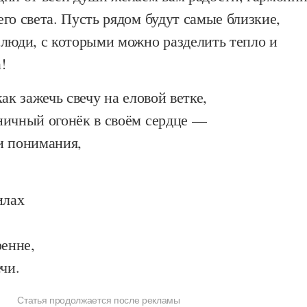
го света. Пусть рядом будут самые близкие,
 люди, с которыми можно разделить тепло и
!
ак зажечь свечу на еловой ветке,
ничный огонёк в своём сердце —
и понимания,
илах
ренне,
чи.
Статья продолжается после рекламы