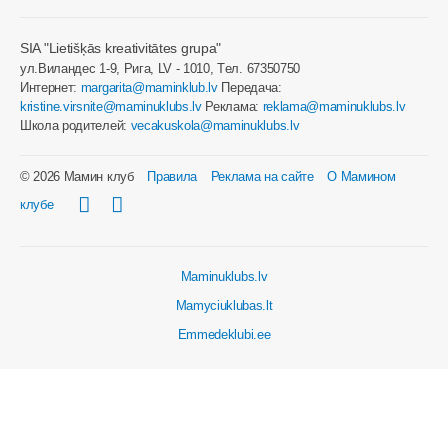
SIA "Lietišķās kreativitātes grupa"
ул.Виландес 1-9, Рига, LV - 1010, Tел. 67350750
Интернет:
margarita@maminklub.lv
Передача:
kristine.virsnite@maminuklubs.lv
Реклама:
reklama@maminuklubs.lv
Школа родителей:
vecakuskola@maminuklubs.lv
© 2026 Мамин клуб
Правила
Реклама на сайте
О Мамином
клубе
Maminuklubs.lv
Mamyciuklubas.lt
Emmedeklubi.ee