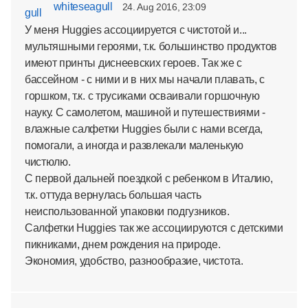
whiteseagull
24. Aug 2016, 23:09
У меня Huggies ассоциируется с чистотой и...
мультяшными героями, т.к. большинство продуктов
имеют принты диснеевских героев. Так же с
бассейном - с ними и в них мы начали плавать, с
горшком, т.к. с трусиками осваивали горшочную
науку. С самолетом, машиной и путешествиями -
влажные салфетки Huggies были с нами всегда,
помогали, а иногда и развлекали маленькую
чистюлю.
С первой дальней поездкой с ребенком в Италию,
т.к. оттуда вернулась большая часть
неиспользованной упаковки подгузников.
Салфетки Huggies так же ассоциируются с детскими
пикниками, днем рождения на природе.
Экономия, удобство, разнообразие, чистота.