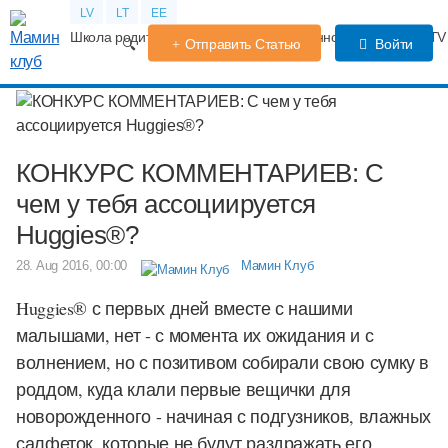
LV
LT
EE
Школа родителей
Календарь беременности
Форум
TV
Отправить Статью
Войти
КОНКУРС КОММЕНТАРИЕВ: С
чем у тебя ассоциируется
Huggies®?
28. Aug 2016, 00:00
Мамин Клуб
Huggies
®
с первых дней вместе с нашими
малышами, нет - с момента их ожидания и с
волнением, но с позитивом собирали свою сумку в
роддом, куда клали первые вещички для
новорожденного - начиная с подгузников, влажных
салфеток, которые не будут раздражать его