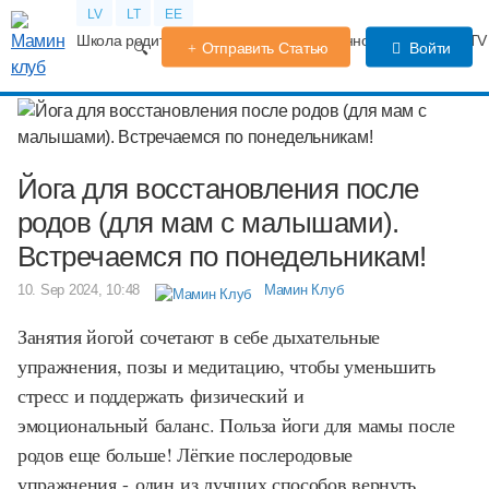
LV
LT
EE
Школа родителей
Календарь беременности
Форум
TV
Отправить Статью
Войти
Йога для восстановления после
родов (для мам с малышами).
Встречаемся по понедельникам!
10. Sep 2024, 10:48
Мамин Клуб
Занятия йогой сочетают в себе дыхательные
упражнения, позы и медитацию, чтобы уменьшить
стресс и поддержать физический и
эмоциональный баланс. Польза йоги для мамы после
родов еще больше! Лёгкие послеродовые
упражнения - один из лучших способов вернуть