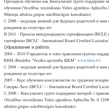
Проходила обучение как Консультант групп поддержки м
обучения (Veselības veicināšanas Valsts aģentūras Apliecība 
Māmiņu atbalsta grupas mācībtiesīgais konsultants)
С 2006 – ведущая занятий для будущих родителей и мам 
рождения до полутора лет
В 2011 - Прошла международную сертификацию IBCLE 
сертификат IBCLC - International Board Certified Lactation
Образование и работа:
2004 – 2010 Учредитель и член правления группы подде
ККМ (Biedrība "Vecāku apvienība KKM"
www.kkm.lv
)
С 2004 – ведущая занятий для будущих родителей и мам 
рождения до полутора лет
2005 – Курс обучения консультантов по грудному вскар
Сандры Ласе (IBCLC — International Board Certified Lactat
С 2006 – Консультант групп поддержки матерей с правом
(Veselības veicināšanas Valsts aģentūras Apliecība Nr. S 12
atbalsta grupas mācībtiesīgais konsultants)