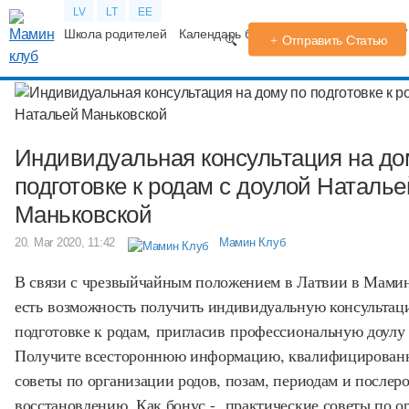
LV
LT
EE
Школа родителей
Календарь беременности
Форум
TV
Отправить Статью
Индивидуальная консультация на до
подготовке к родам с доулой Наталье
Маньковской
20. Mar 2020, 11:42
Мамин Клуб
В связи с чрезвыйчайным положением в Латвии в Мами
есть возможность получить индивидуальную консультац
подготовке к родам, пригласив профессиональную доулу 
Получите всестороннюю информацию, квалифицирован
советы по организации родов, позам, периодам и послер
восстановлению. Как бонус - практические советы по о