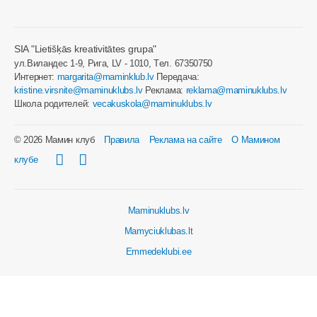
SIA "Lietišķās kreativitātes grupa"
ул.Виландес 1-9, Рига, LV - 1010, Tел. 67350750
Интернет:
margarita@maminklub.lv
Передача:
kristine.virsnite@maminuklubs.lv
Реклама:
reklama@maminuklubs.lv
Школа родителей:
vecakuskola@maminuklubs.lv
© 2026 Мамин клуб
Правила
Реклама на сайте
О Мамином
клубе
Maminuklubs.lv
Mamyciuklubas.lt
Emmedeklubi.ee