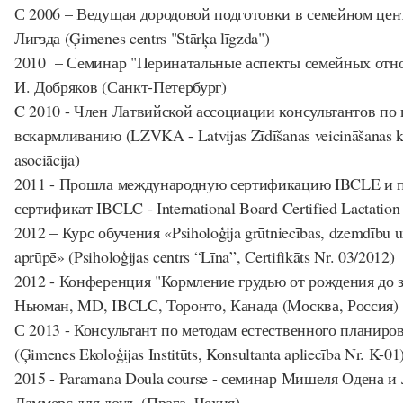
С 2006 – Ведущая дородовой подготовки в семейном цен
Лигзда (Ģimenes centrs "Stārķa līgzda")
2010 – Семинар "Перинатальные аспекты семейных отно
И. Добряков (Санкт-Петербург)
C 2010 - Член Латвийской ассоциации консультантов по
вскармливанию (LZVKA - Latvijas Zīdīšanas veicināšanas k
asociācija)
2011 - Прошла международную сертификацию IBCLE и 
сертификат IBCLC - International Board Certified Lactation
2012 – Курс обучения «Psiholoģija grūtniecības, dzemdību 
aprūpē» (Psiholoģijas centrs “Līna”, Certifikāts Nr. 03/2012)
2012 - Конференция "Кормление грудью от рождения до 
Ньюман, MD, IBCLC, Торонто, Канада (Москва, Россия)
С 2013 - Консультант по методам естественного планиро
(Ģimenes Ekoloģijas Institūts, Konsultanta apliecība Nr. K-01
2015 - Paramana Doula course - семинар Мишеля Одена 
Ламмерс для доул, (Прага, Чехия)