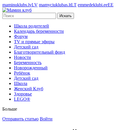
maminuklubs.lv
LV
mamyciuklubas.lt
LT
emmedeklubi.ee
EE
Искать
Школа родителей
Календарь беременности
Форум
TV и прямые эфиры
Детский сад
Благотворительный фонд
Новости
Беременность
Новорожденный
Ребёнок
Детский сад
Школа
Женский Клуб
Здоровье
LEGO®
Больше
Отправить статью
Войти