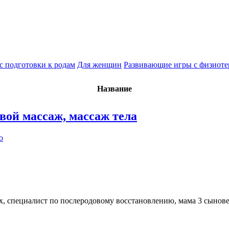
с подготовки к родам
Для женщин
Развивающие игры с физиот
Название
вой массаж, массаж тела
о
ых, специалист по послеродовому восстановлению, мама 3 сынов