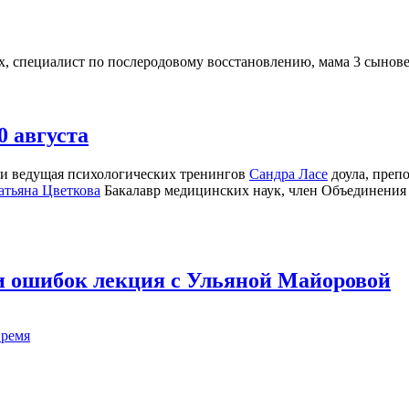
ых, специалист по послеродовому восстановлению, мама 3 сынов
0 августа
 и ведущая психологических тренингов
Сандра Ласе
доула, преп
атьяна Цветкова
Бакалавр медицинских наук, член Объединения 
 и ошибок лекция с Ульяной Майоровой
время