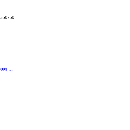
350750
м ...