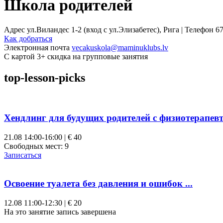
Школа родителей
Адрес
ул.Виландес 1-2 (вход с ул.Элизабетес), Рига |
Телефон
67
Как добраться
Электронная почта
vecakuskola@maminuklubs.lv
С картой 3+ скидка на групповые занятия
top-lesson-picks
Хендлинг для будущих родителей с физиотерапевто
21.08
14:00-16:00 | € 40
Свободных мест:
9
Записаться
Освоение туалета без давления и ошибок ...
12.08
11:00-12:30 | € 20
На это занятие запись завершена