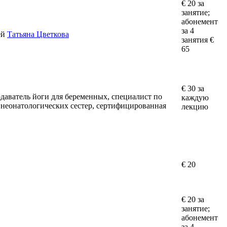
€ 20 за
занятие;
абонемент
за 4
ей
Татьяна Цветкова
занятия €
65
€ 30 за
одаватель йоги для беременных, специалист по
каждую
неонатологических сестер, сертифицированная
лекцию
€ 20
€ 20 за
занятие;
абонемент
за 4