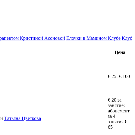
ерапевтом Кристиной Асоновой
Елочки в Мамином Клубе
Клуб
Цена
€ 25- € 100
€ 20 за
занятие;
абонемент
за 4
ей
Татьяна Цветкова
занятия €
65