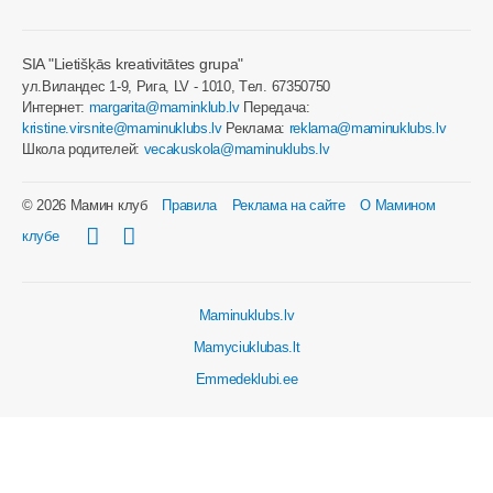
SIA "Lietišķās kreativitātes grupa"
ул.Виландес 1-9, Рига, LV - 1010, Tел. 67350750
Интернет:
margarita@maminklub.lv
Передача:
kristine.virsnite@maminuklubs.lv
Реклама:
reklama@maminuklubs.lv
Школа родителей:
vecakuskola@maminuklubs.lv
© 2026 Мамин клуб
Правила
Реклама на сайте
О Мамином
клубе
Maminuklubs.lv
Mamyciuklubas.lt
Emmedeklubi.ee