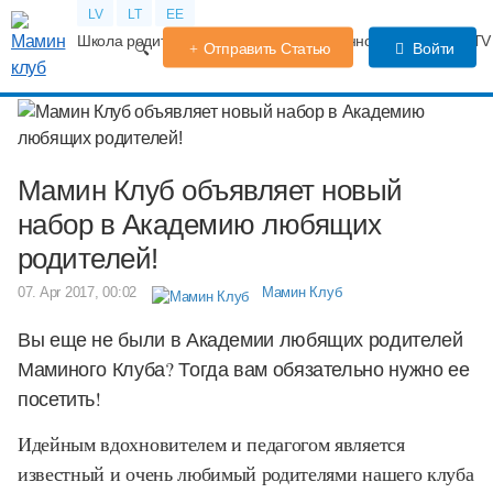
LV
LT
EE
Школа родителей
Календарь беременности
Форум
TV
Отправить Статью
Войти
Мамин Клуб объявляет новый
набор в Академию любящих
родителей!
07. Apr 2017, 00:02
Мамин Клуб
Вы еще не были в Академии любящих родителей
Маминого Клуба? Тогда вам обязательно нужно ее
посетить!
Идейным вдохновителем и педагогом является
известный и очень любимый родителями нашего клуба