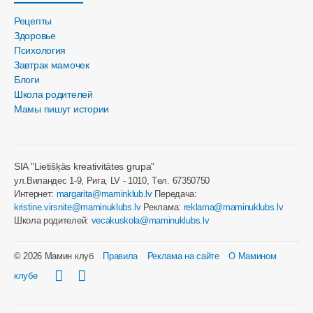
Рецепты
Здоровье
Психология
Завтрак мамочек
Блоги
Школа родителей
Мамы пишут истории
SIA "Lietišķās kreativitātes grupa"
ул.Виландес 1-9, Рига, LV - 1010, Tел. 67350750
Интернет:
margarita@maminklub.lv
Передача:
kristine.virsnite@maminuklubs.lv
Реклама:
reklama@maminuklubs.lv
Школа родителей:
vecakuskola@maminuklubs.lv
© 2026 Мамин клуб
Правила
Реклама на сайте
О Мамином
клубе