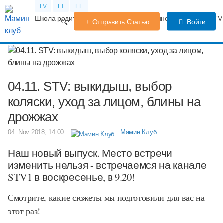
LV
LT
EE
Школа родителей
Календарь беременности
Форум
TV
Отправить Статью
Войти
04.11. STV: выкидыш, выбор
коляски, уход за лицом, блины на
дрожжах
04. Nov 2018, 14:00
Мамин Клуб
Наш новый выпуск. Место встречи
изменить нельзя - встречаемся на канале
STV1 в воскресенье, в 9.20!
Смотрите, какие сюжеты мы подготовили для вас на
этот раз!