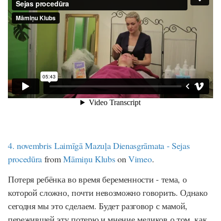
4. novembris Laimīgā Mazuļa Dienasgrāmata - Sejas
procedūra
from
Māmiņu Klubs
on
Vimeo
.
Потеря ребёнка во время беременности - тема, о
которой сложно, почти невозможно говорить. Однако
сегодня мы это сделаем. Будет разговор с мамой,
пережившей эту потерю и мнение медиков о том, как