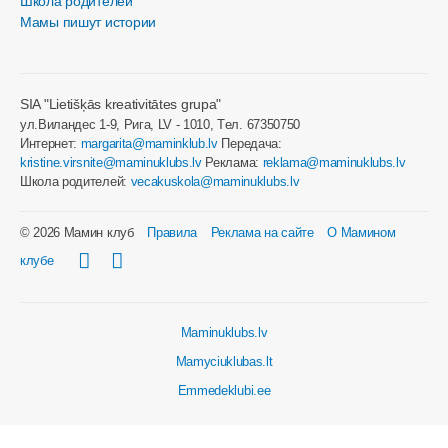
Школа родителей
Мамы пишут истории
SIA "Lietišķās kreativitātes grupa"
ул.Виландес 1-9, Рига, LV - 1010, Tел. 67350750
Интернет:
margarita@maminklub.lv
Передача:
kristine.virsnite@maminuklubs.lv
Реклама:
reklama@maminuklubs.lv
Школа родителей:
vecakuskola@maminuklubs.lv
© 2026 Мамин клуб
Правила
Реклама на сайте
О Мамином
клубе
Maminuklubs.lv
Mamyciuklubas.lt
Emmedeklubi.ee