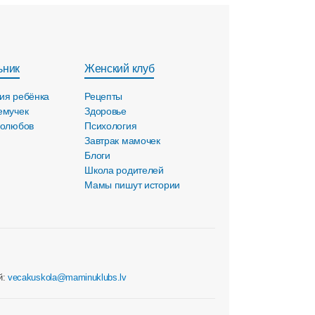
ьник
Женский клуб
ия ребёнка
Рецепты
емучек
Здоровье
голюбов
Психология
Завтрак мамочек
Блоги
Школа родителей
Мамы пишут истории
й:
vecakuskola@maminuklubs.lv