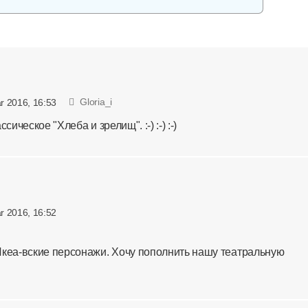
Gloria_i
r 2016, 16:53
сическое "Хлеба и зрелищ". :-) :-) :-)
r 2016, 16:52

Икеа-вские персонажи. Хочу пополнить нашу театральную