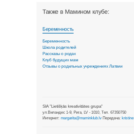
Также в Мамином клубе:
Беременность
Беременность
Школа родителей
Рассказы о родах
Клуб будущих мам
Отзывы о родильных учреждениях Латвии
SIA "Lietišķās kreativitātes grupa"
ул.Виландес 1-9, Рига, LV - 1010, Tел. 67350750
Интернет:
margarita@maminklub.lv
Передача:
kristin