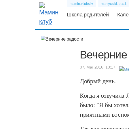
maminuklubs.lv
mamyciuklubas.lt
Школа родителей
Кале
Вечерние
07. Mar 2016, 10:17
Добрый день.
Когда я озвучила 
было: "Я бы хотел
приятными воспом
Так как мороженог