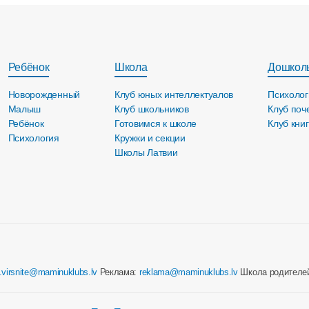
Ребёнок
Школа
Дошкол
Новорожденный
Клуб юных интеллектуалов
Психолог
Малыш
Клуб школьников
Клуб поч
Ребёнок
Готовимся к школе
Клуб кни
Психология
Кружки и секции
Школы Латвии
e.virsnite@maminuklubs.lv
Реклама:
reklama@maminuklubs.lv
Школа родителе