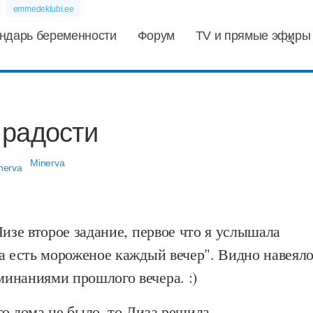
emmedeklubi.ee
ндарь беременности
Форум
TV и прямые эфиры
 радости
Minerva
Лизе второе задание, первое что я услышала
а есть мороженое каждый вечер". Видно навеял
инаниями прошлого вечера. :)
о дома не было, то Лиза решила