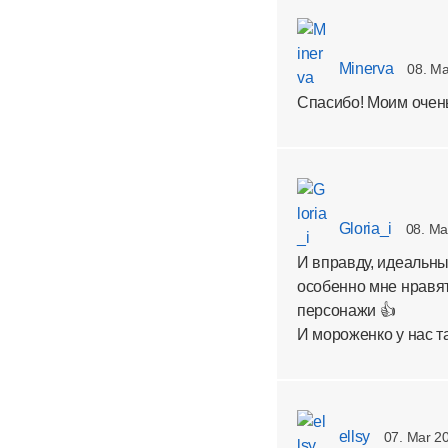
Minerva
08. Ma
Спасибо! Моим очень 
Gloria_i
08. Ma
И вправду, идеальны
особенно мне нравят
персонажи 👍
И мороженко у нас та
ellsy
07. Mar 2