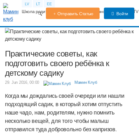
LV
LT
EE
Школа родителей
Календарь беременности
Форум
TV
Отправить Статью
Войти
Практические советы, как
подготовить своего ребёнка к
детскому садику
29. Jun 2016, 00:00
Мамин Клуб
Когда мы дождались своей очереди или нашли
подходящий садик, в который хотим отпустить
наше чадо, нам, родителям, нужно помнить
несколько вещей, для того чтобы малыш
отправился туда добровольно без капризов.