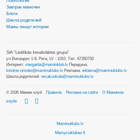
Психология
Завтрак мамочек
Блоги
Школа родителей
Мамы пишут истории
SIA "Lietišķās kreativitātes grupa"
ул.Виландес 1-9, Рига, LV - 1010, Tел. 67350750
Интернет:
margarita@maminklub.lv
Передача:
kristine.virsnite@maminuklubs.lv
Реклама:
reklama@maminuklubs.lv
Школа родителей:
vecakuskola@maminuklubs.lv
© 2026 Мамин клуб
Правила
Реклама на сайте
О Мамином
клубе
Maminuklubs.lv
Mamyciuklubas.lt