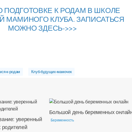
О ПОДГОТОВКЕ К РОДАМ В ШКОЛЕ
Й МАМИНОГО КЛУБА. ЗАПИСАТЬСЯ
МОЖНО ЗДЕСЬ->>>
мся-к-родам
Клуб-будущих-мамочек
Большой день беременных онлай
вание: уверенный
Беременность
х родителей