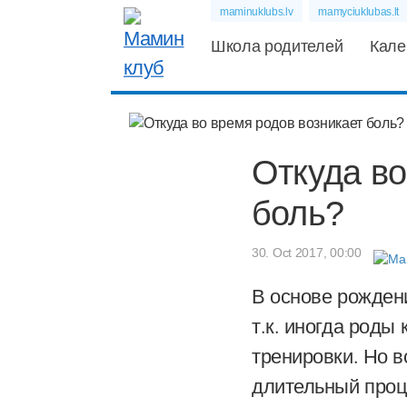
maminuklubs.lv
mamyciuklubas.lt
Школа родителей
Кале
Откуда во
боль?
30. Oct 2017, 00:00
В основе рожден
т.к. иногда роды
тренировки. Но в
длительный проц