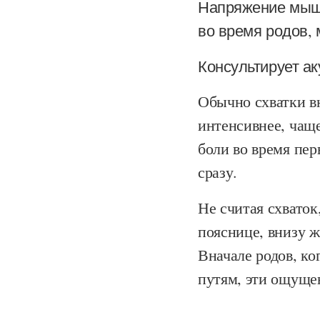
Напряжение мышц
во время родов,
Консультирует а
Обычно схватки вн
интенсивнее, чащ
боли во время пер
сразу.
Не считая схвато
пояснице, внизу 
Вначале родов, ко
путям, эти ощуще