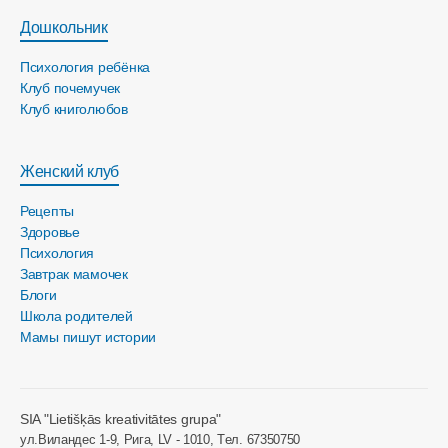
Дошкольник
Психология ребёнка
Клуб почемучек
Клуб книголюбов
Женский клуб
Рецепты
Здоровье
Психология
Завтрак мамочек
Блоги
Школа родителей
Мамы пишут истории
SIA "Lietišķās kreativitātes grupa"
ул.Виландес 1-9, Рига, LV - 1010, Tел. 67350750