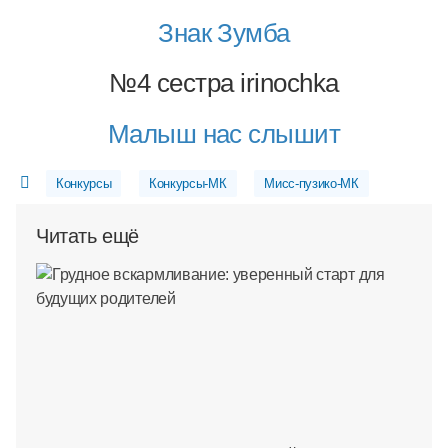
Знак Зумба
№4
сестра
irinochka
Малыш нас слышит
Конкурсы
Конкурсы-МК
Мисс-пузико-МК
Читать ещё