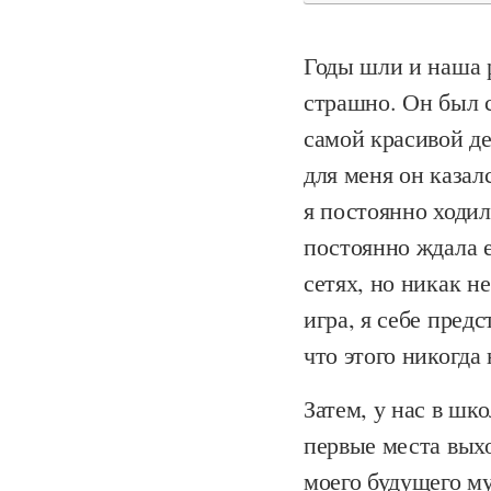
Годы шли и наша 
страшно. Он был 
самой красивой д
для меня он казал
я постоянно ходил
постоянно ждала е
сетях, но никак н
игра, я себе пред
что этого никогда 
Затем, у нас в шк
первые места выхо
моего будущего м