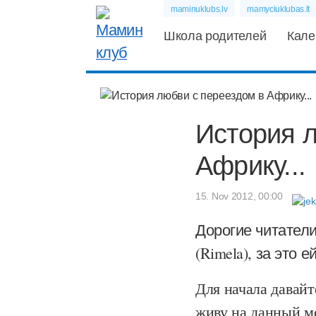
maminuklubs.lv
mamyciuklubas.lt
Школа родителей
Кале
История л
Африку...
15. Nov 2012, 00:00
Дорогие читатели
(Rimela), за это 
Для начала давайт
живу на данный м