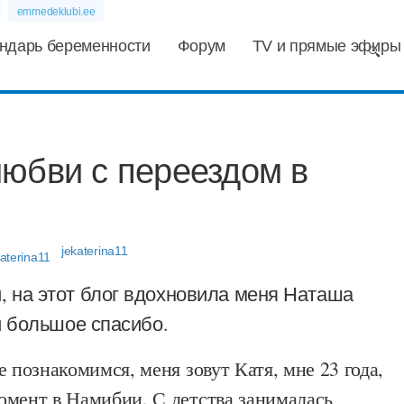
emmedeklubi.ee
ндарь беременности
Форум
TV и прямые эфиры
юбви с переездом в
jekaterina11
, на этот блог вдохновила меня Наташа
ей большое спасибо.
е познакомимся, меня зовут Катя, мне 23 года,
омент в Намибии. С детства занималась