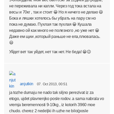
не переживала ни капли. Через год тока встала на
весы и 70кг , так и стоит 😀 Но я ничего не делаю 😃
Бока и ляшки хотелось бы убрать на пару см но
пока не думаю. Пухлая так пухлая 😀 Кушала
недавно ой как много не полезного ,но уже нет 😀
Даже ем щии ,который раньше не ела,плювалась.
😃
Уйдет вет так уйдет, нет так нет. Не беда! 😀😉
anjutkin
07. Oct 2013, 00:51
ja tozhe dumaju ne nado tak siljno perezivat iz za
etogo, ujdet plavnenjko posle rodov. a sama nabrala vo
vremja beremennosti 9-10kg , iz kotorih 3960 moe
chudo. cherez 2 nedeljki ih uzhe ne bilo(posle