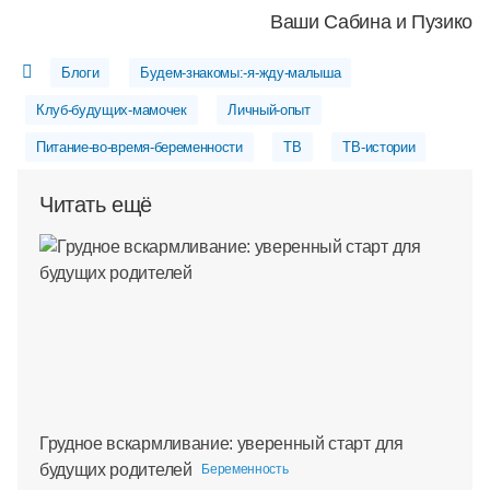
Ваши Сабина и Пузико
Блоги
Будем-знакомы:-я-жду-малыша
Клуб-будущих-мамочек
Личный-опыт
Питание-во-время-беременности
ТВ
ТВ-истории
Читать ещё
Грудное вскармливание: уверенный старт для
будущих родителей
Беременность