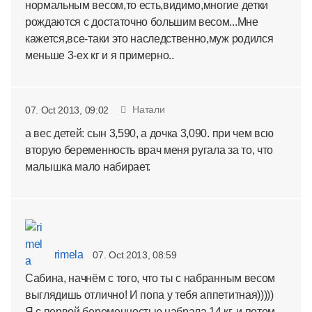
нормальным весом,то есть,видимо,многие детки
рождаются с достаточно большим весом...Мне
кажется,все-таки это наследственно,муж родился
меньше 3-ех кг и я примерно..
Натали
07. Oct 2013, 09:02
а вес детей: сын 3,590, а дочка 3,090. при чем всю
вторую беременность врач меня ругала за то, что
малышка мало набирает.
rimela
07. Oct 2013, 08:59
Сабина, начнём с того, что ты с набранным весом
выглядишь отлично! И попа у тебя аппетитная)))))
Я с первой беременностью набрала 14 кг. и потом