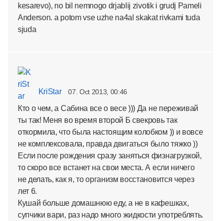
kesarevo), no bil nemnogo drjablij zivotik i grudj Pameli
Anderson. a potom vse uzhe na4al skakat rivkami tuda
sjuda
KriStar
07. Oct 2013, 00:46
Кто о чем, а Сабина все о весе ))) Да не переживай
ты так! Меня во время второй Б свекровь так
откормила, что была настоящим колобком )) и вовсе
не комплексовала, правда двигаться было тяжко ))
Если после рождения сразу заняться физнагрузкой,
то скоро все встанет на свои места. А если ничего
не делать, как я, то организм восстановится через
лет 6.
Кушай больше домашнюю еду, а не в кафешках,
супчики вари, раз надо много жидкости употреблять.