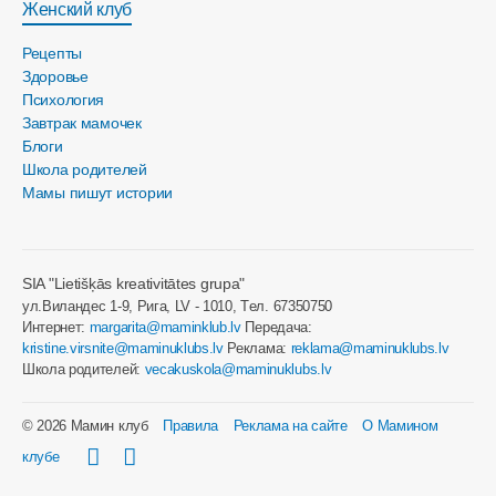
Женский клуб
Рецепты
Здоровье
Психология
Завтрак мамочек
Блоги
Школа родителей
Мамы пишут истории
SIA "Lietišķās kreativitātes grupa"
ул.Виландес 1-9, Рига, LV - 1010, Tел. 67350750
Интернет:
margarita@maminklub.lv
Передача:
kristine.virsnite@maminuklubs.lv
Реклама:
reklama@maminuklubs.lv
Школа родителей:
vecakuskola@maminuklubs.lv
© 2026 Мамин клуб
Правила
Реклама на сайте
О Мамином
клубе