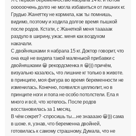
оооооочень долго не могла избавиться от лишних кг.
Грудью Жанеттку не кормила, как ты помнишь,
видимо, поэтому и ходила долгое время пышкой
после родов. Кстати, с Жанеткой меня тааааак
раздуло в ширину, ужас. меня как воздухом
накачали.
С двойняшками я набрала 15 кг. Доктор говорит, что
она ещё не видела такой маленькой прибавки с
двойняшками 😀 рекордсменка я 😀))) причём,
визуально казалось, что лишние кг только в животе.
в принципе, моя фигура во время беременности не
изменилась. Конечно, появился целлюлит, но в
принципе ноги и попа не особо потолстели. Ела я
много и всё, что хотелось. После родов
восстановилась за 1 месяц.
В чём секрет? -спросишь ты....не знааааю 😀))) сама
в шоке. я, узнав, что беременна двойней,
готовилась к самому страшному. Думала, что не