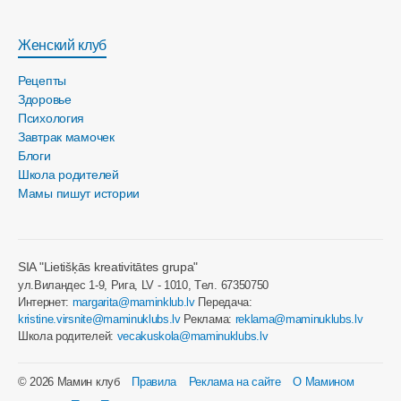
Женский клуб
Рецепты
Здоровье
Психология
Завтрак мамочек
Блоги
Школа родителей
Мамы пишут истории
SIA "Lietišķās kreativitātes grupa"
ул.Виландес 1-9, Рига, LV - 1010, Tел. 67350750
Интернет:
margarita@maminklub.lv
Передача:
kristine.virsnite@maminuklubs.lv
Реклама:
reklama@maminuklubs.lv
Школа родителей:
vecakuskola@maminuklubs.lv
© 2026 Мамин клуб
Правила
Реклама на сайте
О Мамином