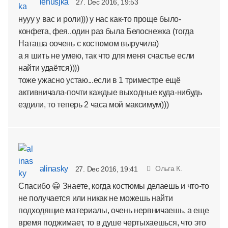
lenusjka
27. Dec 2016, 19:53
нууу у вас и роли))) у нас как-то проще было-
конфета, фея..один раз была Белоснежка (тогда
Наташа оочень с костюмом выручила)
а я шить не умею, так что для меня счастье если
найти удаётся))))
тоже ужасно устаю...если в 1 триместре ещё
активничала-почти каждые выходные куда-нибудь
ездили, то теперь 2 часа мой максимум)))
alinasky
Ольга К.
27. Dec 2016, 19:41
Спасибо 😀 Знаете, когда костюмы делаешь и что-то
не получается или никак не можешь найти
подходящие материалы, очень нервничаешь, а еще
время поджимает, то в душе чертыхаешься, что это