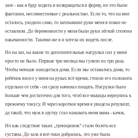
зале - как я буду ходить и возвращаться в форму, но это были
фантазии, несовместимые с реальностью. Если то, что на мне
осталось, уходило само, то заплывшие руки меня в покое не
оставляли. До беременности у меня были руки лёгкой степени
накачанности. Такими же я и хотела их видеть после.
Но на зал, на какие то дополнительные нагрузки сил у меня
просто не было. Первые три месяца мы гуляли по три раза.
Чтобы меньше находиться дома. Если мы оставались дома, то
ребёнок висел у меня на руках всё время, стоило его положить
отдельно от себя - он сразу начинал пищать. Нагрузки было
больше чем достаточно для того, чтоб все мышцы вернулись к
прежнему тонусу. И через короткое время я увидела результат,
да такой, что муж в шутку стал называть меня мама -
кач
о
к
.
Но как следствие таких „тренировок“ стали болеть все
суставы. До зала я всё-таки добралась, это уже была