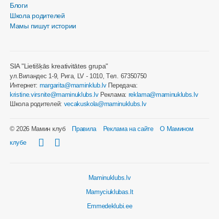
Блоги
Школа родителей
Мамы пишут истории
SIA "Lietišķās kreativitātes grupa"
ул.Виландес 1-9, Рига, LV - 1010, Tел. 67350750
Интернет:
margarita@maminklub.lv
Передача:
kristine.virsnite@maminuklubs.lv
Реклама:
reklama@maminuklubs.lv
Школа родителей:
vecakuskola@maminuklubs.lv
© 2026 Мамин клуб
Правила
Реклама на сайте
О Мамином
клубе
Maminuklubs.lv
Mamyciuklubas.lt
Emmedeklubi.ee