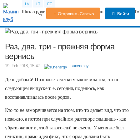
LV
LT
EE
Школа родителей
Календарь беременности
Форум
TV
Отправить Статью
Войти
Раз, два, три - прежняя форма
вернись
19. Feb 2018, 15:42
sunenergy
День добрый! Прошлые заметки я закончила тем, что в
следующем выпуске т. е. сегодня, поделюсь, как
восстанавливалась после родов.
Кто-то не заморачивается на этом, кто-то делает вид, что это
неважно, а потом при случайном разговоре слышишь - как
убрать живот и, чтоб такого ещё не съесть. У меня же был
пунктик, прямо идея фикс, что форма должна быть