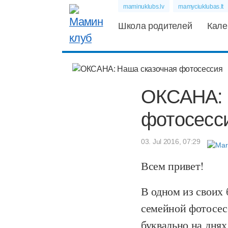
maminuklubs.lv
mamyciuklubas.lt
Школа родителей
Кале
ОКСАНА: 
фотосесс
03. Jul 2016, 07:29
Всем привет!
В одном из своих 
семейной фотосес
буквально на дня