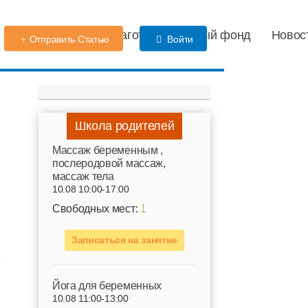
Детский сад
Благотворительный фонд
Новос
Отправить Статью
Войти
Школа родителей
Mассаж беременным ,
послеродовой массаж,
массаж тела
10.08 10:00-17:00
Свободных мест:
1
Записаться на занятие
й
Йога для беременных
10.08 11:00-13:00