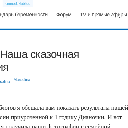
emmedeklubi.ee
ндарь беременности
Форум
TV и прямые эфиры
Наша сказочная
ия
Marselina
блогов я обещала вам показать результаты наше
сии приуроченной к 1 годику Дианочки. И вот
х я получила наши фотографии с семейной