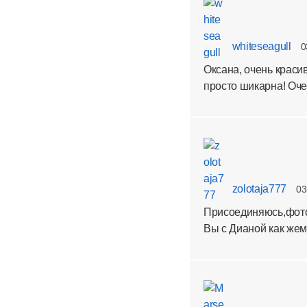
whiteseagull
0
Оксана, очень краси
просто шикарна! Оче
zolotaja777
03
Присоединяюсь,фото
Вы с Дианой как же