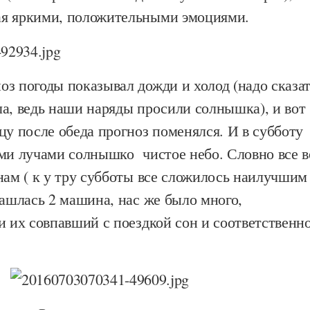
я яркими, положительными эмоциями.
з погоды показывал дожди и холод (надо сказа
а, ведь наши наряды просили солнышка), и вот
цу после обеда прогноз поменялся. И в субботу
ими лучами солнышко чистое небо. Словно все в
нам ( к у тру субботы все сложилось наилучшим
нашлась 2 машина, нас же было много,
и их совпавший с поездкой сон и соответственн