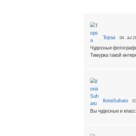
Topsa
04. Jul 
Чудесные фотографи
Тимурка такой интер
IlonaSuharu
0
Вы чудесные и класс