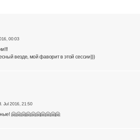
2016, 00:03
и!!!
есный везде, мой фаворит в этой сессии)))
3. Jul 2016, 21:50
ные! 🤗🤗🤗🤗🤗🤗🤗🤗🤗🤗