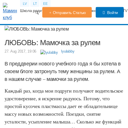
LV
LT
EE
Школа родителей
Календарь беременности
Форум
TV
Отправить Статью
Войти
ЛЮБОВЬ: Мамочка за рулем
27. Aug 2017, 19:06
lyulabby
В преддверии нового учебного года я бы хотела в
своем блоге затронуть тему женщины за рулем. А
в нашем случае – мамочки за рулем.
Каждый раз, когда мои подруги получают водительское
удостоверение, я искренне радуюсь. Потому, что
простой кусочек пластмассы дает ее обладательнице
массу новых возможностей. Поездки, снятие
усталости, усыпление малыша… Сколько же функций