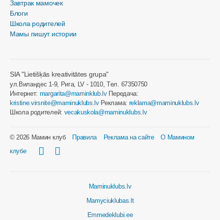
Завтрак мамочек
Блоги
Школа родителей
Мамы пишут истории
SIA "Lietišķās kreativitātes grupa"
ул.Виландес 1-9, Рига, LV - 1010, Tел. 67350750
Интернет:
margarita@maminklub.lv
Передача:
kristine.virsnite@maminuklubs.lv
Реклама:
reklama@maminuklubs.lv
Школа родителей:
vecakuskola@maminuklubs.lv
© 2026 Мамин клуб
Правила
Реклама на сайте
О Мамином
клубе
Maminuklubs.lv
Mamyciuklubas.lt
Emmedeklubi.ee