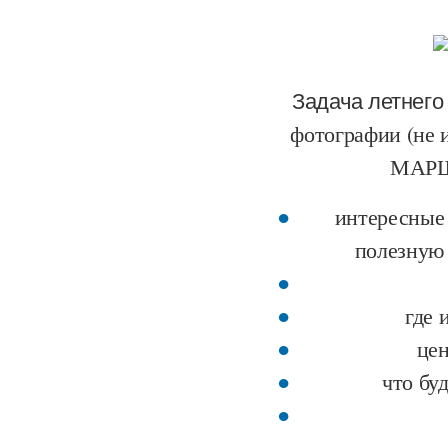
Задача летнего
фотографии (не 
МАРШР
интересные 
полезную 
где 
цен
что бу