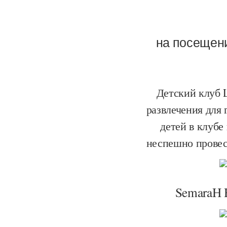
на посещение
Детский клуб L
развлечения для 
детей в клубе
неспешно провес
SemaraH H