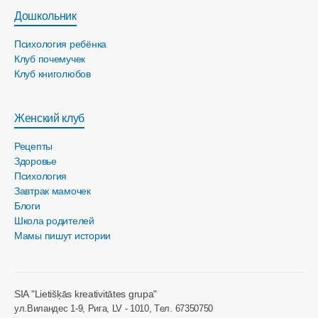
Дошкольник
Психология ребёнка
Клуб почемучек
Клуб книголюбов
Женский клуб
Рецепты
Здоровье
Психология
Завтрак мамочек
Блоги
Школа родителей
Мамы пишут истории
SIA "Lietišķās kreativitātes grupa"
ул.Виландес 1-9, Рига, LV - 1010, Tел. 67350750