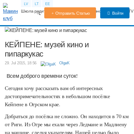
LV
LT
EE
Школа родителей
Календарь беременности
Форум
TV
Отправить Статью
Войти
КЕЙПЕНЕ: музей кино и
пипаркукас
29. Jul 2015, 18:56
OlgaK
Всем доброго времени суток!
Сегодня хочу рассказать вам об интересных
достопримечательностях в небольшом посёлке
Кейпене в Огрском крае.
Добраться до посёлка не сложно. Он находится в 70 км
от Риги. Из Огре мы ехали через Ледмане и Мадлиену
на машине, следуя указателям. Нашей целью было