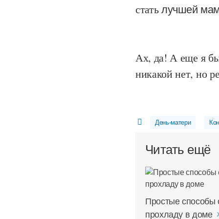
стать
лучшей мам
Ах, да! А еще я 
никакой нет, но р
День-матери
Ко
Читать ещё
Простые способы 
прохладу в доме