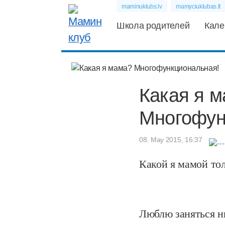
maminuklubs.lv
mamyciuklubas.lt
Школа родителей
Кале
Какая я 
Многофун
08. May 2015, 16:37
Какой я мамой тол
Люблю заняться н