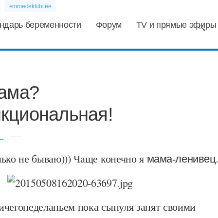
emmedeklubi.ee
ндарь беременности
Форум
TV и прямые эфиры
мама?
кциональная!
-----
ько не бываю))) Чаще конечно я
мама-ленивец
ичегонеделаньем пока сынуля занят своими