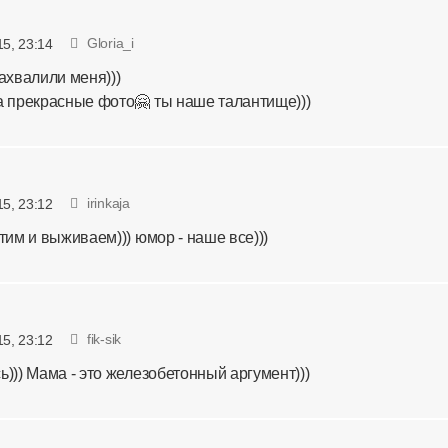
Gloria_i
15, 23:14
ахвалили меня)))
а прекрасные фото🤗 ты наше талантище)))
irinkaja
15, 23:12
тим и выживаем))) юмор - наше все)))
fik-sik
15, 23:12
))) Мама - это железобетонный аргумент)))