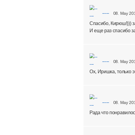
-----
08. May 20
Спасибо, Кирюш!))) з
И еще раз спасибо з
-----
08. May 20
Ох, Иришка, только э
-----
08. May 20
Рада что понравилось