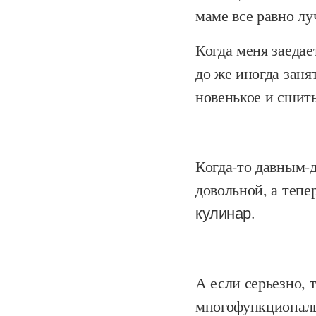
маме все равно лу
Когда меня заеда
до же иногда заня
новенькое и сшит
Когда-то давным-д
довольной, а тепе
кулинар
.
А если серьезно, 
многофункциональ