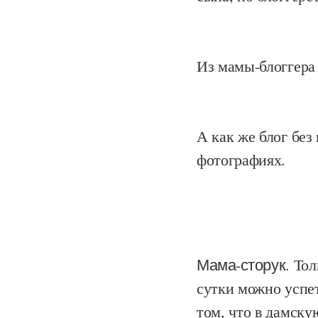
Из мамы-блоггера
А как же блог бе
фотографиях.
Мама-сторук
. То
сутки можно успе
том, что в дамск