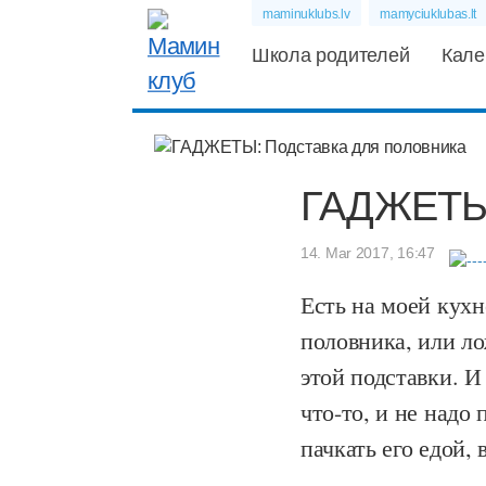
maminuklubs.lv
mamyciuklubas.lt
Школа родителей
Кале
ГАДЖЕТЫ:
14. Mar 2017, 16:47
Есть на моей кух
половника, или л
этой подставки. И
что-то, и не надо
пачкать его едой,