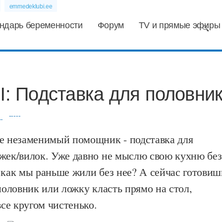
emmedeklubi.ee
ндарь беременности
Форум
TV и прямые эфиры
 Подставка для половни
-----
не незаменимый помощник - подставка для
ожек/вилок. Уже давно не мыслю свою кухню без
 как мы раньше жили без нее? А сейчас готовиш
 половник или ложку класть прямо на стол,
 все кругом чистенько.