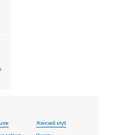
е
ьник
Женский клуб
ия ребёнка
Рецепты