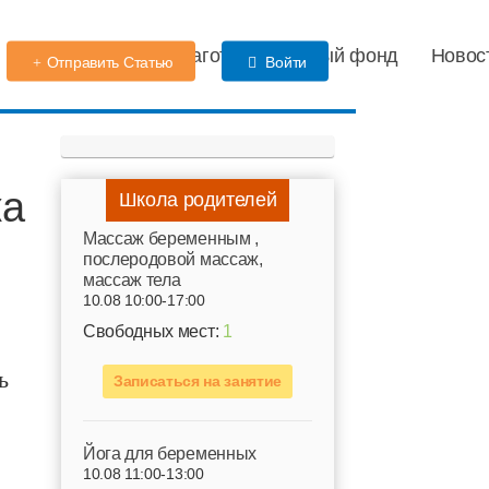
Детский сад
Благотворительный фонд
Новос
Отправить Статью
Войти
ка
Школа родителей
Mассаж беременным ,
послеродовой массаж,
массаж тела
10.08 10:00-17:00
Свободных мест:
1
ь
Записаться на занятие
Йога для беременных
10.08 11:00-13:00