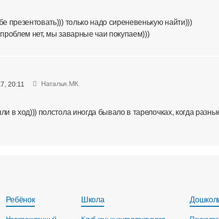
бе презентовать))) только надо сиреневенькую найти)))
 проблем нет, мы заварные чаи покупаем)))
Наталья.МК.
7, 20:11
ли в ход))) полстола иногда бывало в тарелочках, когда разны
Ребёнок
Школа
Дошкол
Новорожденный
Клуб юных интеллектуалов
Психолог