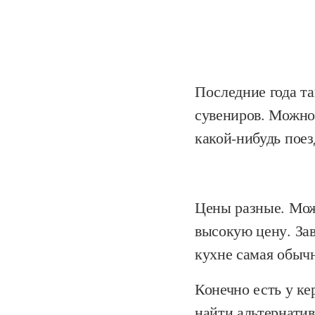
Последние года та
сувениров. Можно
какой-нибудь поез
Цены разные. Можн
высокую цену. За
кухне самая обычн
Конечно есть у к
найти альтернатив